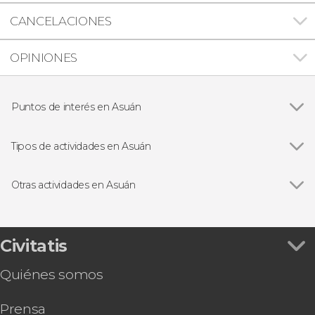
CANCELACIONES
OPINIONES
Puntos de interés en Asuán
Ver todas
Templo de Edfu
Templo de Philae
Tipos de actividades en Asuán
Templo de Derr
Ver todas
Excursiones de varios días
Excursiones de un día
Otras actividades en Asuán
Ver todas
Espectáculo de luz y sonido en el Templo de
Philae
Excursión en barco al poblado nubio
Civitatis
Excursión de 2 días a Abu Simbel + Espectáculo
Quiénes somos
de luz y sonido
Paseo en faluca por Asuán
Prensa