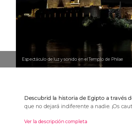
Espectáculo de luz y sonido en el Templo de Philae
Descubrid la historia de Egipto a través 
que no dejará indiferente a nadie. ¡Os cauti
Ver la descripción completa
Itinerario