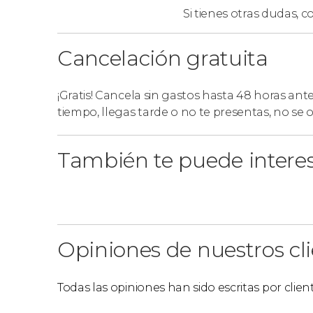
ninguna de las islas mencionadas, tendréis qu
Si tienes otras dudas,
co
indicados.
Cancelación gratuita
Idioma
¡Gratis! Cancela sin gastos hasta 48 horas ant
La historia narrada que se reproduce durante 
tiempo, llegas tarde o no te presentas, no se
problema, ya que
acudiréis al espectáculo co
encargará de que entendáis la historia a la pe
También te puede intere
Opiniones de nuestros cl
Todas las opiniones han sido escritas por clie