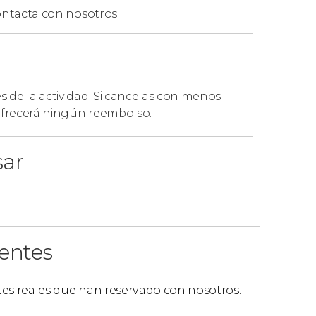
e dirigiros a uno de los puntos de encuentro
ntacta con nosotros.
es de la actividad. Si cancelas con menos
el espectáculo es en inglés, pero no será un
 ofrecerá ningún reembolso.
n un guía de habla española
que se
rfección mientras disfrutáis del espectáculo.
sar
ientes
ntes reales que han reservado con nosotros.