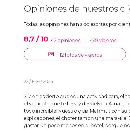
Opiniones de nuestros cl
Todas las opiniones han sido escritas por clie
8,7 / 10
42 opiniones
|
468 viajeros
12 fotos de viajeros
22 / Ene / 2026
Si bien es cierto que es una actividad cara, el 
el vehículo que te lleva y devuelve a Asuán, c
todo increíble! Nuestro guia Mahmut con su pe
explicaciones, el chofer tambn una maravilla.
gastar un poco menos en el hotel, porque no