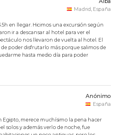
Alba
Madrid, España
.5h en llegar. Hicimos una excursión según
on ir a descansar al hotel para ver el
ectáculo nos llevaron de vuelta al hotel. El
o de poder disfrutarlo más porque salimos de
quedarme hasta medio día para poder
Anónimo
España
en Egipto, merece muchísimo la pena hacer
el solos y además verlo de noche, fue
 habitaciones un poco antiguas, pero los