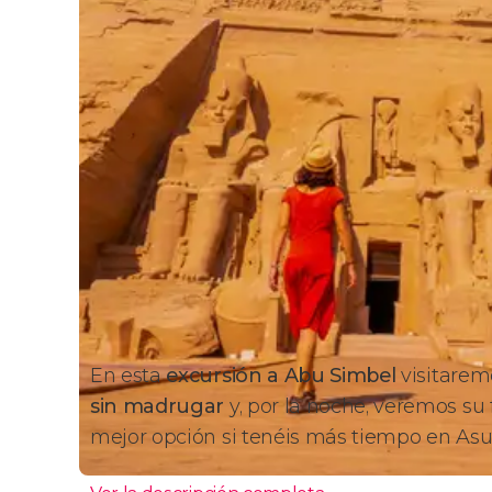
En esta
excursión a Abu Simbel
visitarem
sin madrugar
y, por la noche, veremos s
mejor opción si tenéis más tiempo en Asu