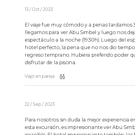
13 / Oct / 2023
El viaje fue muy cómodo y a penas tardamos 3
llegamos para ver Abu Simbel y luego nos dejar
espectáculo a la noche (19:30h). Luego del esp
hotel perfecto, la pena que no nos dio tiemp
regreso temprano. Hubiera preferido poder 
disfrutar de la piscina.
Viajó en pareja
22 / Sep / 2023
Para nosotros sin duda la mejor experiencia 
esta excursión, es impresionante ver Abu Simb
increíble. El hotel impresionante también, las