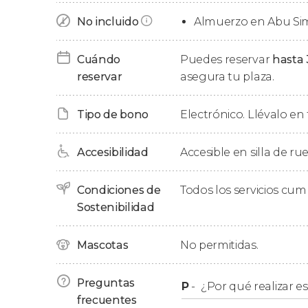
No incluido
Almuerzo en Abu Sim
Tras el espectáculo nos trasladaremos al
Seti
muy cerca de los templos en el que cenaremos
Cuándo
Puedes reservar
hasta 
alojamiento puede variar dependiendo de la di
reservar
asegura tu plaza.
alternativa de categoría similar.
Día 2: Abu Simbel - Asuán
Tipo de bono
Electrónico. Llévalo en 
Repuestas las fuerzas con un reconfortante 
Accesibilidad
Accesible en silla de ru
emprenderemos el regreso hacia Asuán, donde 
13:00 horas.
Condiciones de
Todos los servicios cu
Sostenibilidad
Períodos especiales
Mascotas
No permitidas.
Del 20 de diciembre al 2 de enero (Navidad) 
reembolso de esta actividad en caso de cance
Preguntas
P
-
¿Por qué realizar es
frecuentes