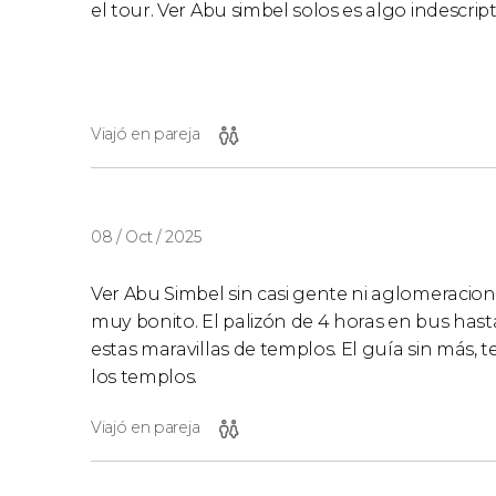
el tour. Ver Abu simbel solos es algo indescript
Viajó en pareja
08 / Oct / 2025
Ver Abu Simbel sin casi gente ni aglomeracion
muy bonito. El palizón de 4 horas en bus hasta a
estas maravillas de templos. El guía sin más, t
los templos.
Viajó en pareja