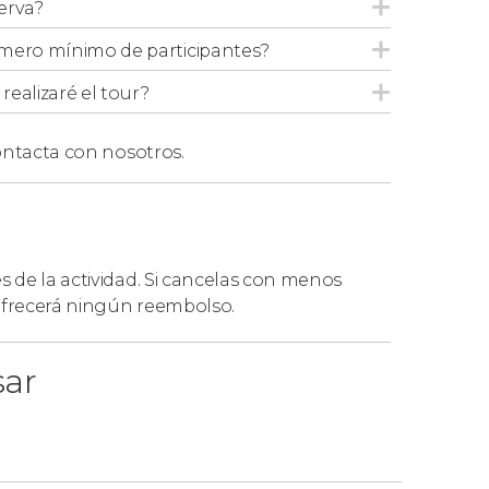
erva?
mero mínimo de participantes?
hostales y apartamentos del centro de Asuán
.
ealizaré el tour?
entra en una de las siguientes islas de
uentro mencionados a continuación:
ntacta con nosotros.
n Occidental (Gharb Aswan)
, os recogeremos
a (Guizirit Alfantin)
, os recogeremos en el
la Oficina de Telecom Egypt en El Sadat
es de la actividad. Si cancelas con menos
 ofrecerá ningún reembolso.
(Guizirit Suhil)
, os recogeremos en la
sar
 en el centro de Asuán ni en ninguna de las
e dirigiros a uno de los puntos de encuentro