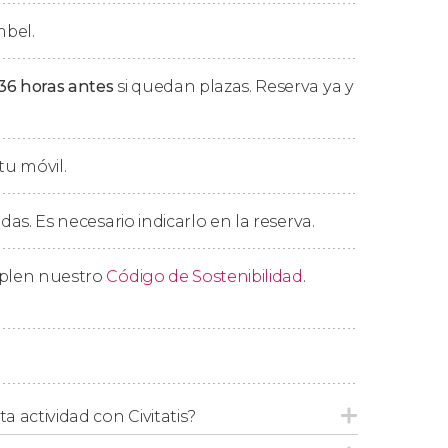
bel.
 Abu Simbel Hotel
, un hotel de 4 estrellas
 y descansaremos hasta el día siguiente. El
36 horas antes
si quedan plazas. Reserva ya y
sponibilidad, pero siempre se ofrecerá una
tu móvil.
desayuno en nuestro hotel de Abu Simbel,
edas. Es necesario indicarlo en la reserva.
estaremos de vuelta entre las 12:00 y las
mplen nuestro
Código de Sostenibilidad
.
y en Semana Santa,
no será posible el
lación
.
ta actividad con Civitatis?