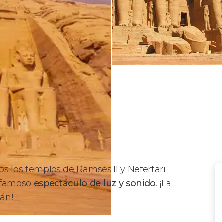
os los templos de Ramsés II y Nefertari
u famoso
espectáculo de luz y sonido
. ¡La
án!