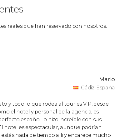
ientes
ntes reales que han reservado con nosotros.
Mario
Cádiz, España
trato y todo lo que rodea al tour es VIP, desde
omo el hotel y personal de la agencia, es
rfecto español lo hizo increíble con sus
 El hotel es espectacular, aunque podrían
 estás nada de tiempo alli y encarece mucho