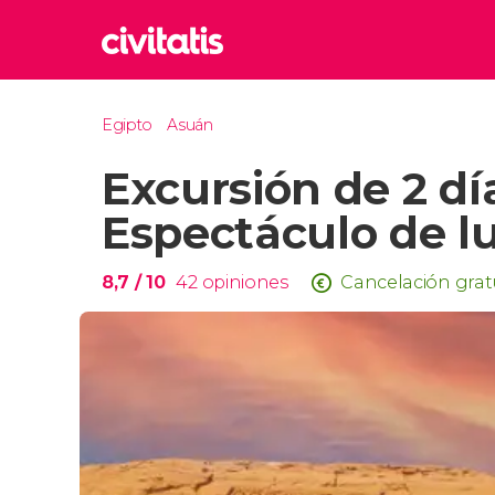
Rom
Egipto
Asuán
Italia
Excursión de 2 dí
Lond
Reino 
Espectáculo de lu
Edim
Reino 
8,7
/ 10
42
opiniones
Cancelación grat
Marr
Marrue
Esta
Turquía