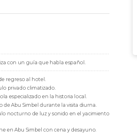
remos de Asuán en dirección sur. Una vez
ser, realizaremos una
visita guiada por Abu
famoso enclave arqueológico, conoceremos el
 colosales esculturas del faraón egipcio.
liza con un guía que habla español.
o Menor de Nefertari
, dedicado a la esposa
e regreso al hotel.
eto de jeroglíficos y enigmas que
lo privado climatizado.
a especializado en la historia local.
de tiempo libre para almorzar por vuestra
 de Abu Simbel durante la visita diurna.
eunir a la caída de la tarde, momento en el
lo nocturno de luz y sonido en el yacimiento
n Abu Simbel
. Los monumentos del
cciones que, acompañadas de música, harán
he en Abu Simbel con cena y desayuno.