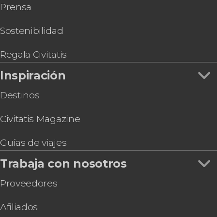
Prensa
Entrada al Museo de la Acrópolis
Ferry entre Atenas y Mykonos
Athens Flex Pass
Sostenibilidad
Free tour gastronómico por Atenas
Regala Civitatis
Inspiración
Destinos
Civitatis Magazine
Guías de viajes
Trabaja con nosotros
Proveedores
Afiliados