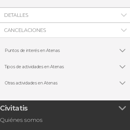
DETALLES
CANCELACIONES
Puntos de interés en Atenas
Ver todas
Templo de Zeus Olímpico
Acrópolis de Atenas
Tipos de actividades en Atenas
Ágora de Atenas
Ver todas
Visitas guiadas en Atenas
Free tours en Atenas
Otras actividades en Atenas
Excursiones de un día desde Atenas
Ver todas
Excursión a Meteora
Autobús turístico en Atenas
Excursión a Delfos
Cruceros en Atenas
Tour por Atenas + Acrópolis y su Museo
Civitatis
Gastronomía y enoturismo en Atenas
Entrada a la Acrópolis con audioguía
Circuitos de varios días desde Atenas
Quiénes somos
Excursión de 2 días a Delfos y Meteora
Ferris a las islas griegas
Tour gastronómico por Atenas