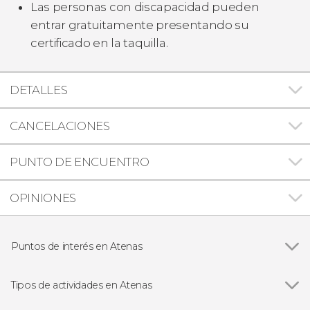
Las personas con discapacidad pueden
entrar gratuitamente presentando su
certificado en la taquilla.
DETALLES
CANCELACIONES
PUNTO DE ENCUENTRO
OPINIONES
Puntos de interés en Atenas
Ver todas
Templo de Zeus Olímpico
Acrópolis de Atenas
Tipos de actividades en Atenas
Ágora de Atenas
Ver todas
Visitas guiadas en Atenas