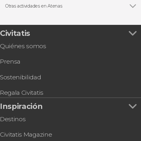
Free tours en Atenas
Otras actividades en Atenas
Excursiones de un día desde Atenas
Ver todas
Excursión a Meteora
Autobús turístico en Atenas
Excursión a Delfos
Cruceros en Atenas
Tour por Atenas + Acrópolis y su Museo
Civitatis
Gastronomía y enoturismo en Atenas
Entrada a la Acrópolis con audioguía
Circuitos de varios días desde Atenas
Quiénes somos
Excursión de 2 días a Delfos y Meteora
Ferris a las islas griegas
Tour gastronómico por Atenas
Prensa
Ferry entre Atenas y Mykonos
Athens Flex Pass
Free tour gastronómico por Atenas
Sostenibilidad
Entrada al Museo Arqueológico Nacional de
Atenas con audioguía
Regala Civitatis
Inspiración
Destinos
Civitatis Magazine