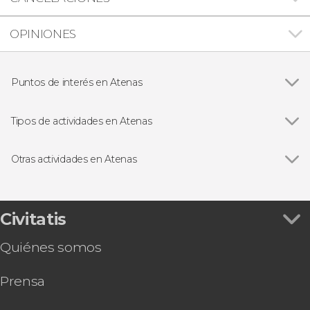
OPINIONES
Puntos de interés en Atenas
Ver todas
Templo de Zeus Olímpico
Acrópolis de Atenas
Tipos de actividades en Atenas
Ágora de Atenas
Ver todas
Visitas guiadas en Atenas
Free tours en Atenas
Otras actividades en Atenas
Excursiones de un día desde Atenas
Ver todas
Excursión a Meteora
Autobús turístico en Atenas
Excursión a Delfos
Cruceros en Atenas
Tour por Atenas + Acrópolis y su Museo
Civitatis
Gastronomía y enoturismo en Atenas
Entrada a la Acrópolis con audioguía
Circuitos de varios días desde Atenas
Quiénes somos
Excursión de 2 días a Delfos y Meteora
Ferris a las islas griegas
Tour gastronómico por Atenas
Prensa
Entrada al Museo de la Acrópolis
Ferry entre Atenas y Mykonos