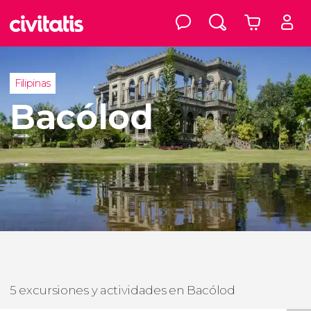
Filipinas
Bacólod
5 excursiones y actividades en Bacólod