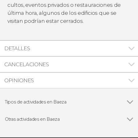
cultos, eventos privados o restauraciones de
última hora, algunos de los edificios que se
visitan podrían estar cerrados.
DETALLES
CANCELACIONES
OPINIONES
Tipos de actividades en Baeza
Ver todas
Visitas guiadas y free tours
Free Tour
Otras actividades en Baeza
Gastronomía y enoturismo
Ver todas
Tren turístico de Baeza
Entrada a la catedral de Baeza con audioguía