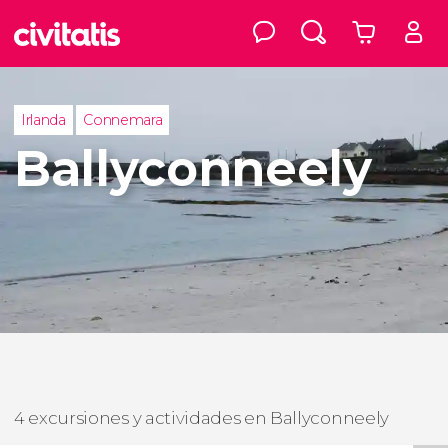
Irlanda
Connemara
Ballyconneely
4 excursiones y actividades en Ballyconneely