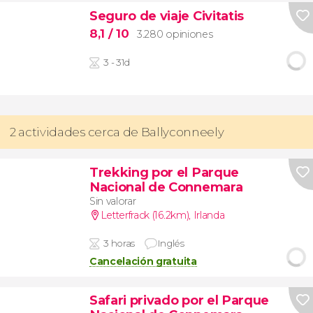
Seguro de viaje Civitatis
8,1
/ 10
3.280 opiniones
3 - 31d
2 actividades cerca de Ballyconneely
Trekking por el Parque
Nacional de Connemara
Sin valorar
Letterfrack (16.2km)
,
Irlanda
3 horas
Inglés
Cancelación gratuita
Safari privado por el Parque