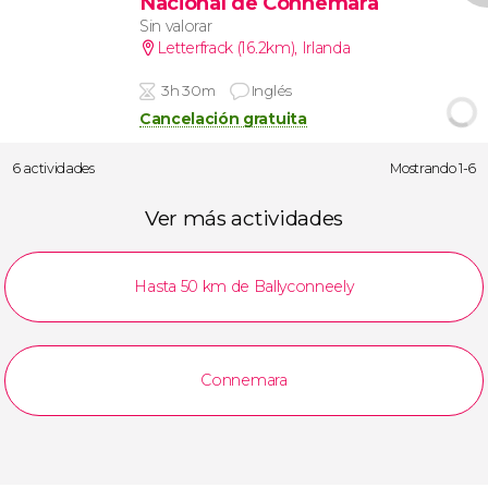
Nacional de Connemara
Sin valorar
Letterfrack (16.2km)
,
Irlanda
3h 30m
Inglés
Cancelación gratuita
6 actividades
Mostrando 1-6
Ver más actividades
Hasta 50 km de Ballyconneely
Connemara