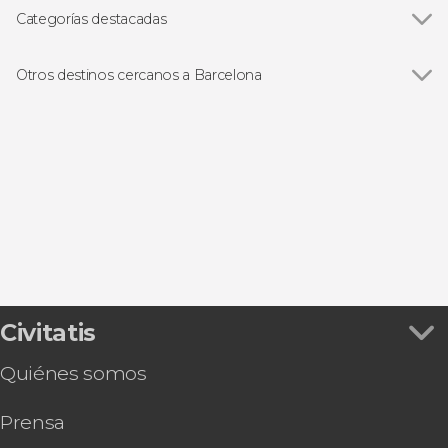
Casa Batlló
Categorías destacadas
Paseo de Gracia
Ver todas
Visitas guiadas en Barcelona
La Pedrera-Casa Milà
Free tours en Barcelona
Otros destinos cercanos a Barcelona
Barrio Gótico
Entradas
Ver todas
Sabadell
Parque Güell
Excursiones de un día desde Barcelona
El Prat de Llobregat
Abadía de Montserrat
Autobús turístico
Cornellá de Llobregat
Estadio Camp Nou
Paseos en barco en Barcelona
San Cugat del Vallés
Montjuïc
Flamenco en Barcelona
Badalona
PortAventura
Gastronomía y enoturismo
Tarjetas turísticas
Civitatis
Quiénes somos
Prensa