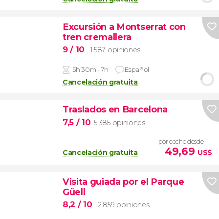
Excursión a Montserrat con
tren cremallera
9
/ 10
1.587 opiniones
5h 30m - 7h
Español
Cancelación gratuita
Traslados en Barcelona
7,5
/ 10
5.385 opiniones
por coche desde
49,69
Cancelación gratuita
US$
Visita guiada por el Parque
Güell
8,2
/ 10
2.859 opiniones