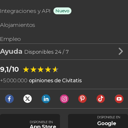
Integraciones y API
Nuevo
Alojamientos
Empleo
Ayuda
Disponibles 24 / 7
★★★★★
★★★★★
9,1/10
+
5.000.000
opiniones de Civitatis
DISPONIBLE EN
DISPONIBLE EN
Google
App Store