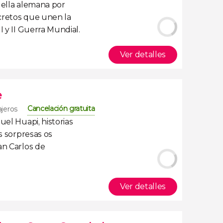
uella alemana por
cretos que unen la
I y II Guerra Mundial
.
Ver detalles
e
Cancelación gratuita
ajeros
huel Huapi
,
historias
s sorpresas os
an Carlos de
Ver detalles