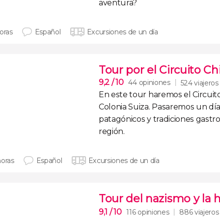
aventura?
oras
Español
Excursiones de un día
Tour por el Circuito Ch
9,2
/ 10
44 opiniones
524 viajeros
En este tour haremos el
Circuit
Colonia Suiza
. Pasaremos un dí
patagónicos y tradiciones gast
región.
horas
Español
Excursiones de un día
Tour del nazismo y la 
9,1
/ 10
116 opiniones
886 viajeros