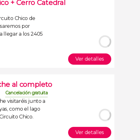
ico + Cerro Catedral
ircuito Chico de
asaremos por
 llegar a los 2405
Ver detalles
che al completo
Cancelación gratuita
che
visitaréis junto a
yas, como el
lago
Circuito Chico
.
Ver detalles