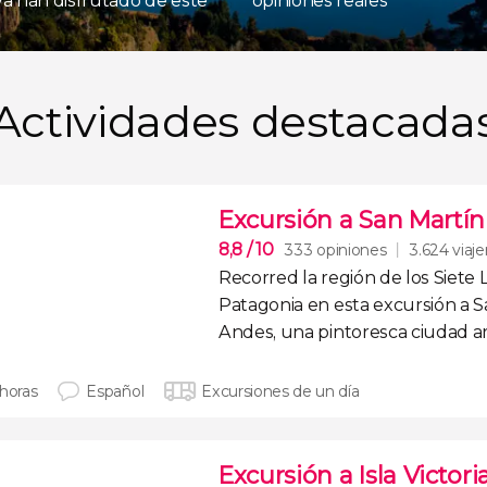
 ya han disfrutado de este
opiniones reales
Actividades destacada
Excursión a San Martín
8,8
/ 10
333 opiniones
3.624 viaje
Recorred la región de los
Siete 
Patagonia
en esta
excursión a S
Andes
, una pintoresca ciudad 
 horas
Español
Excursiones de un día
Excursión a Isla Victo