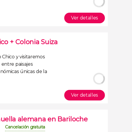
Ver detalles
ico + Colonia Suiza
o Chico
y visitaremos
a entre
paisajes
ronómicas
únicas de la
Ver detalles
huella alemana en Bariloche
Cancelación gratuita