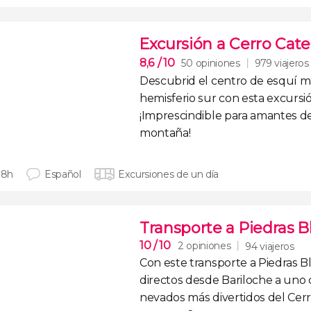
Excursión a Cerro Cate
8,6
/ 10
50 opiniones
979 viajeros
Descubrid el
centro de esquí m
hemisferio sur
con esta
excursi
¡Imprescindible para amantes de
montaña!
 8h
Español
Excursiones de un día
Transporte a Piedras B
10
/ 10
2 opiniones
94 viajeros
Con este
transporte a Piedras B
directos desde Bariloche a
uno 
nevados más divertidos del Cer