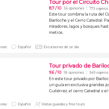
Tour por el Circuito Ch
8,7
/ 10
36 opiniones
773 viajeros
Este tour combina la
ruta del C
Bariloche y el Cerro Catedral
. P
miradores, lagos y bosques
hasta
metros.
horas
Español
Excursiones de un día
Tour privado de Barilo
9,6
/ 10
18 opiniones
349 viajeros
En este
tour privado por Barilo
un guía en exclusiva grandes jo
Gutiérrez
, el
cerro Catedral
o el
horas
Español
Visitas guiadas y free tours