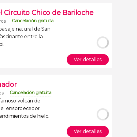
 Circuito Chico de Bariloche
Cancelación gratuita
ros
paisaje natural de San
fascinante entre la
i.
Ver detalles
nador
Cancelación gratuita
os
 famoso
volcán de
r el ensordecedor
ndimientos de hielo.
Ver detalles