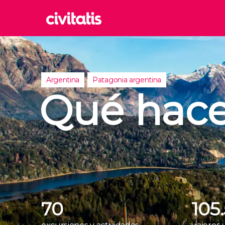
Rom
Italia
Londr
Argentina
Patagonia argentina
Reino 
Qué hace
Edim
Reino 
Marra
Marrue
Esta
Turquía
70
105