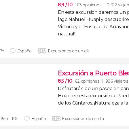
8,9
/ 10
163 opiniones
2.312 viajer
En esta excursión daremos un
lago Nahuel Huapi
y descubrir
Victoria y el Bosque de Arrayan
natural!
 7h
Español
Excursiones de un día
Excursión a Puerto Ble
8,5
/ 10
62 opiniones
986 viajeros
Disfrutaréis de un
paseo en bar
Huapi
en esta excursión a Puert
de los Cántaros. ¡Naturaleza a la
 15m - 10h
Español
Excursiones de un día