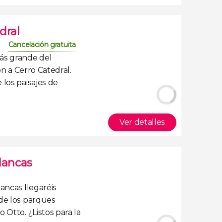
dral
Cancelación gratuita
ás grande del
ón a
Cerro Catedral
.
 los paisajes de
Ver detalles
lancas
lancas
llegaréis
de los parques
ro Otto
. ¿Listos para la