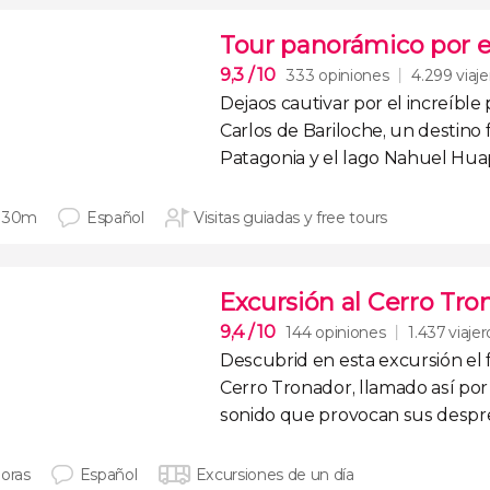
Tour panorámico por el
9,3
/ 10
333 opiniones
4.299 viaje
Dejaos cautivar por el increíble
Carlos de Bariloche
, un destino 
Patagonia y el lago Nahuel Huap
 30m
Español
Visitas guiadas y free tours
Excursión al Cerro Tro
9,4
/ 10
144 opiniones
1.437 viajer
Descubrid en esta excursión el
Cerro Tronador
, llamado así po
sonido que provocan sus despre
horas
Español
Excursiones de un día