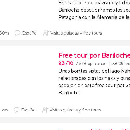
En este tour del nazismo y la h
Bariloche descubriremos
los se
Patagonia con la Alemania de la 
 30m
Español
Visitas guiadas y free tours
Free tour por Bariloch
9,3
/ 10
2.528 opiniones
38.051 vi
Unas bonitas
vistas del lago Na
relacionadas con los nazis
y otra
esperan en este
free tour por S
Bariloche
.
horas
Español
Visitas guiadas y free tours