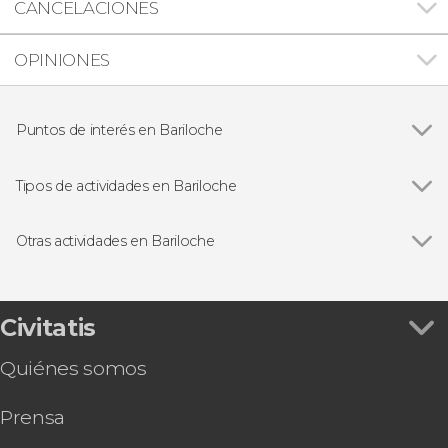
CANCELACIONES
OPINIONES
Puntos de interés en Bariloche
Parque Nacional Nahuel Huapi
Tipos de actividades en Bariloche
Ver todas
Visitas guiadas y free tours en Bariloche
Excursiones de un día en Bariloche
Otras actividades en Bariloche
Acción y naturaleza en Bariloche
Ver todas
Free tour por Bariloche
Gastronomía y enoturismo en Bariloche
Paseo en velero por el Lago Nahuel Huapi
Senderismo / Trekking
Alquiler de kayak o paddle surf en Bariloche
Civitatis
Tour en bicicleta
Bautismo de buceo en el lago Moreno
Quiénes somos
Entrada a la estación de esquí Cerro Catedral
Rafting en el río Villegas
Prensa
Kayak en el Lago Gutiérrez
Alquiler de bicicleta en Bariloche