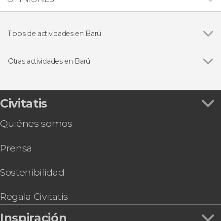
Tipos de actividades en Barú
Buceo
Otras actividades en Barú
Ver todas
Tour del plancton luminiscente por Barú
Entrada a un club de playa de Barú
Fliteboard en Barú
Civitatis
Snorkel en Barú
Quiénes somos
Prensa
Sostenibilidad
Regala Civitatis
Inspiración