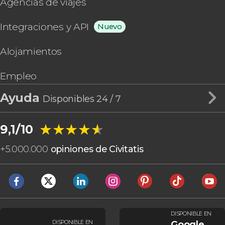
Agencias de viajes
Integraciones y API
Nuevo
Alojamientos
Empleo
Ayuda
Disponibles 24 / 7
★★★★★
★★★★★
9,1/10
+
5.000.000
opiniones de Civitatis
DISPONIBLE EN
DISPONIBLE EN
Google