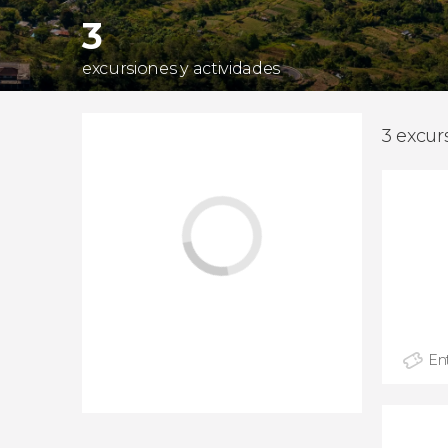
3
excursiones y actividades
3 excur
En