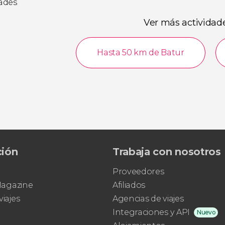
dades
Ver más actividad
Hasta 50 km de Batur
ción
Trabaja con nosotros
Proveedores
 Magazine
Afiliados
viajes
Agencias de viajes
Integraciones y API
Nuevo