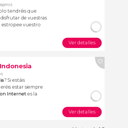
iajeros
olo tendréis que
isfrutar de vuestras
a estropee vuestro
Ver detalles
 Indonesia
os
ia
? Si estáis
ueréis estar siempre
con Internet
es la
Ver detalles