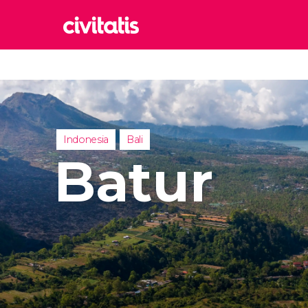
Rom
Italia
Lond
Reino 
Indonesia
Bali
Edim
Batur
Reino 
Marr
Marrue
Esta
Turquía