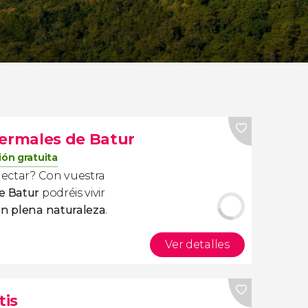
termales de Batur
ón gratuita
onectar? Con vuestra
e Batur
podréis vivir
en plena naturaleza
.
Ver detalles
tis