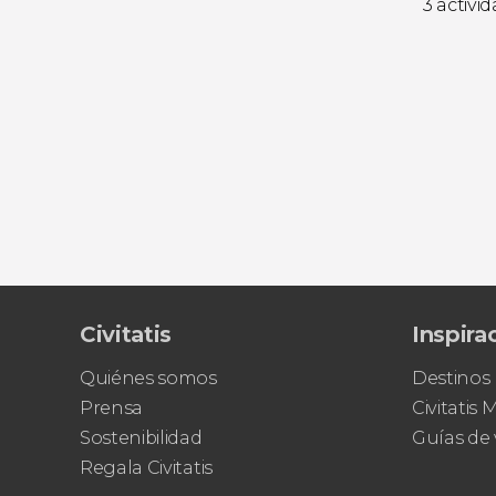
3 activi
Civitatis
Inspira
Quiénes somos
Destinos
Prensa
Civitatis
Sostenibilidad
Guías de 
Regala Civitatis