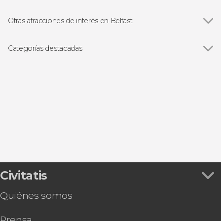
Otras atracciones de interés en Belfast
Ver todas
Torre del Reloj Albert Memorial
Calzada del Gigante
Categorías destacadas
Museo del Titanic
Ver todas
Visitas guiadas y free tours
Free Tour
Excursiones de un día
Civitatis
Quiénes somos
Prensa