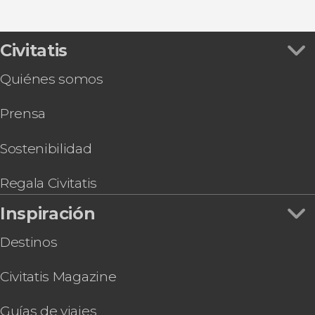
Excursiones de un día
Ver todas
Entrada a la cárcel de Crumlin Road
Entrada a los Estudios de Juego de Tronos
Autobús turístico de Belfast
Civitatis
Tour gastronómico por Belfast
Quiénes somos
Tour por los pubs de Belfast
Visita a la destilería McConnell’s
Prensa
Sostenibilidad
Regala Civitatis
Inspiración
Destinos
Civitatis Magazine
Guías de viajes