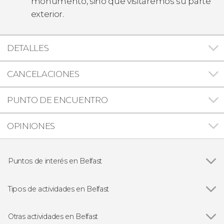
monumento, sino que visitaremos su parte
exterior.
DETALLES
CANCELACIONES
PUNTO DE ENCUENTRO
OPINIONES
Puntos de interés en Belfast
Ver todas
Torre del Reloj Albert Memorial
Calzada del Gigante
Tipos de actividades en Belfast
Museo del Titanic
Ver todas
Visitas guiadas y free tours
Free Tour
Otras actividades en Belfast