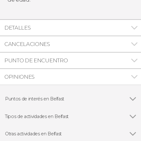
DETALLES
CANCELACIONES
PUNTO DE ENCUENTRO
OPINIONES
Puntos de interés en Belfast
Ver todas
Torre del Reloj Albert Memorial
Calzada del Gigante
Tipos de actividades en Belfast
Museo del Titanic
Ver todas
Visitas guiadas y free tours
Free Tour
Otras actividades en Belfast