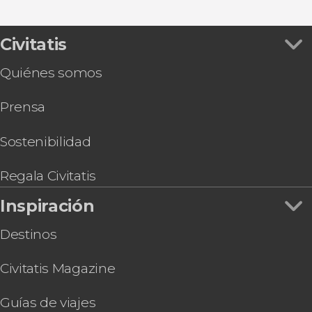
Excursiones de un día
Ver todas
Entrada a los Estudios de Juego de Tronos
Entrada a la cárcel de Crumlin Road
Autobús turístico de Belfast
Civitatis
Tour gastronómico por Belfast
Quiénes somos
Tour por los pubs de Belfast
Visita a la destilería McConnell’s
Prensa
Sostenibilidad
Regala Civitatis
Inspiración
Destinos
Civitatis Magazine
Guías de viajes