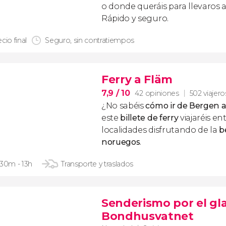
o donde queráis para llevaros a
Rápido y seguro.
cio final
Seguro, sin contratiempos
Ferry a Fläm
7,9
/ 10
42 opiniones
502 viajero
¿No sabéis
cómo ir de Bergen 
este
billete de ferry
viajaréis en
localidades disfrutando de la
be
noruegos
.
 30m - 13h
Transporte y traslados
Senderismo por el gla
Bondhusvatnet