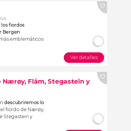
eros
 los fiordos
or Bergen
s más emblemáticos
Ver detalles
e Nærøy, Flåm, Stegastein y
en
descubriremos lo
 el fiordo de Nærøy,
e Stegastein y