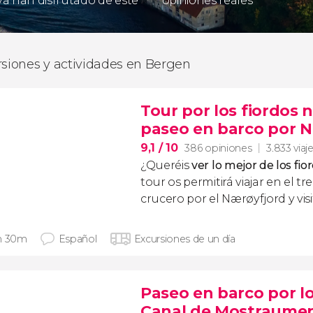
 ya han disfrutado de este
opiniones reales
rsiones y actividades en Bergen
Tour por los fiordos 
paseo en barco por 
9,1
/ 10
386 opiniones
3.833 viaj
¿Queréis
ver lo mejor de los fio
tour os permitirá viajar en el t
crucero por el Nærøyfjord y vis
h 30m
Español
Excursiones de un día
Paseo en barco por lo
Canal de Mostraume