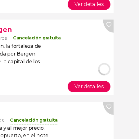
Ver detalles
rgen
Cancelación gratuita
eros
en
, la
fortaleza de
iada por Bergen
 la
capital de los
Ver detalles
Cancelación gratuita
os
a y al mejor precio
.
ropuerto, en el hotel