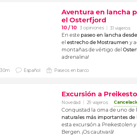
Aventura en lancha p
el Osterfjord
10
/ 10
3 opiniones
31 viajeros
En este
paseo en lancha desd
el
estrecho de Mostraumen
y a
montañas de vértigo del
Oster
adrenalina!
 30m
Español
Paseos en barco
Excursión a Preikest
Cancelaci
Novedad
29 viajeros
Conquistad la cima de uno de 
naturales más importantes de
esta excursión a Preikestolen 
Bergen. ¡Os cautivará!