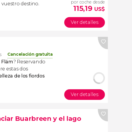
por coche desde
 vuestro destino.
115,19
US$
Ver detalles
Cancelación gratuita
s
a Fläm
? Reservando
tre estas dos
lleza de los fiordos
Ver detalles
ciar Buarbreen y el lago