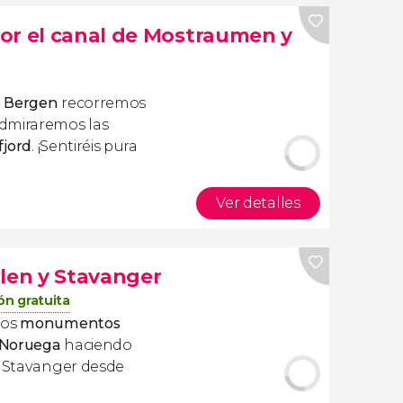
or el canal de Mostraumen y
e Bergen
recorremos
dmiraremos las
fjord
. ¡Sentiréis pura
Ver detalles
olen y Stavanger
ón gratuita
los
monumentos
 Noruega
haciendo
y Stavanger desde