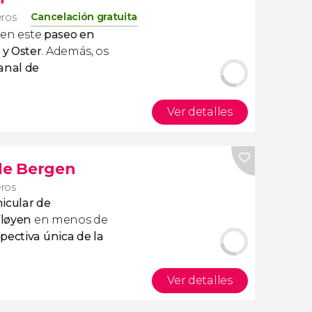
Cancelación gratuita
eros
s en este
paseo en
 y Oster
. Además, os
anal de
Ver detalles
 de Bergen
eros
nicular de
Fløyen
en menos de
pectiva única de la
Ver detalles