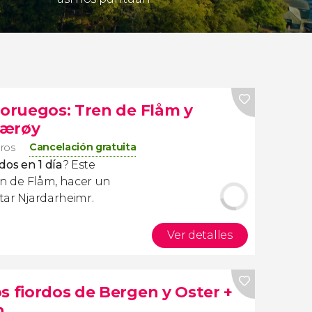
noruegos: Tren de Flåm y
Nærøy
Cancelación gratuita
eros
rdos en 1 día
? Este
ren de Flåm, hacer un
itar Njardarheimr.
Ver detalles
s fiordos de Bergen y Oster +
n