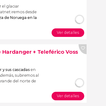
 el glaciar
atnet iremos desde
za de Noruega en la
Ver detalles
e Hardanger + Teleférico Voss
r y sus cascadas
en
Además, subiremos al
 grande del norte de
Ver detalles