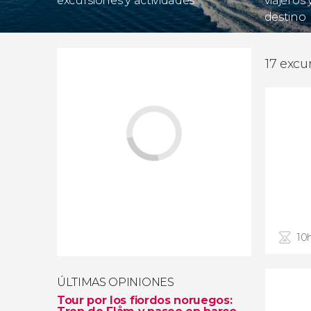
excursiones y actividades
viajeros
destino
17 excu
10
ÚLTIMAS OPINIONES
Tour por los fiordos noruegos: