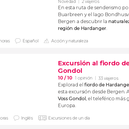
Novedad
2 viajeros
En esta ruta de senderismo por
Buarbreen y el lago Bondhusv
Bergen a descubrir la
naturale
región de Hardanger
.
 horas
Español
Acción y naturaleza
Excursión al fiordo d
Gondol
10
/ 10
1 opinión
33 viajeros
Explorad el
fiordo de Hardange
esta excursión desde Bergen. 
Voss Gondol
, el teleférico más
Europa.
horas
Inglés
Excursiones de un día