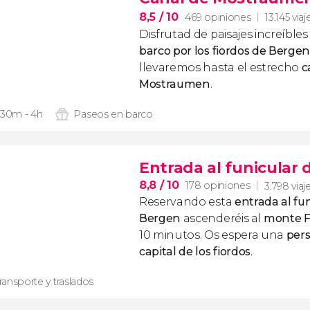
8,5
/ 10
469 opiniones
13.145 viaj
Disfrutad de paisajes increíble
barco por los fiordos de Bergen
llevaremos hasta el estrecho
c
Mostraumen
.
 30m - 4h
Paseos en barco
Entrada al funicular
8,8
/ 10
178 opiniones
3.798 viaj
Reservando esta
entrada al fu
Bergen
ascenderéis al
monte 
10 minutos. Os espera una
pers
capital de los fiordos
.
ransporte y traslados