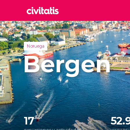
Rom
Italia
Lond
Noruega
Reino 
Bergen
Edim
Reino 
Marr
Marrue
Esta
Turquía
17
52.