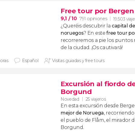
Free tour por Bergen
9,1
/ 10
791 opiniones
19.503 viaj
¿Queréis descubrir la
capital de
noruegos
? En este
free tour p
recorreremos a pie los punto
de la ciudad. ¡Os cautivará!
horas
Español
Visitas guiadas y free tours
Excursión al fiordo d
Borgund
Novedad
25 viajeros
En esta excursión desde Berg
mejor de Noruega
, recorriendo
el pueblo de Flåm, el mirador d
Borgund.