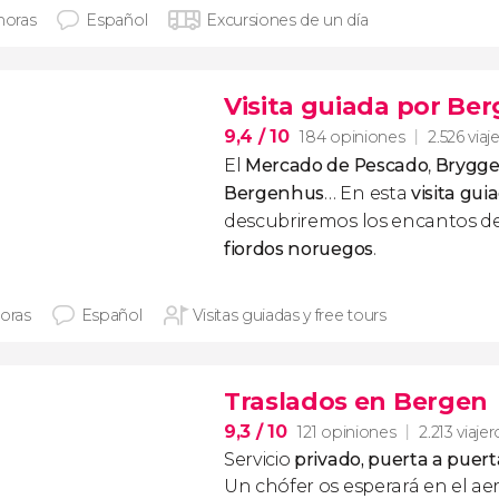
horas
Español
Excursiones de un día
Visita guiada por Be
9,4
/ 10
184 opiniones
2.526 viaj
El
Mercado de Pescado
,
Brygg
Bergenhus
… En esta
visita gu
descubriremos los encantos de
fiordos noruegos
.
horas
Español
Visitas guiadas y free tours
Traslados en Bergen
9,3
/ 10
121 opiniones
2.213 viajer
Servicio
privado, puerta a puert
Un chófer os esperará en el ae