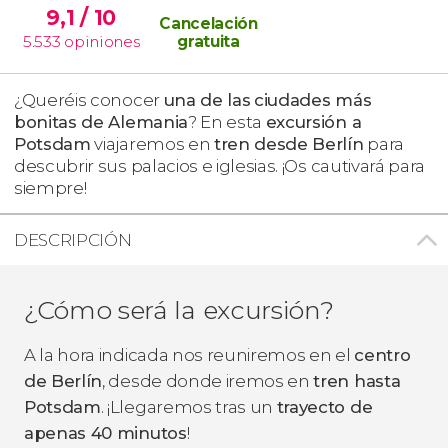
9,1
/ 10
Cancelación
5.533
opiniones
gratuita
¿Queréis conocer
una de las
ciudades más
bonitas de Alemania
? En esta
excursión a
Potsdam
viajaremos en
tren desde Berlín
para
descubrir sus palacios e iglesias. ¡Os cautivará para
siempre!
DESCRIPCIÓN
¿Cómo será la excursión?
A la hora indicada nos reuniremos en el
centro
de Berlín
, desde donde iremos en
tren hasta
Potsdam
. ¡Llegaremos tras un
trayecto de
apenas 40 minutos
!