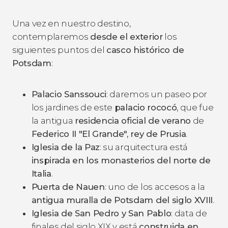
Una vez en nuestro destino,
contemplaremos
desde el exterior
los
siguientes puntos del
casco histórico de
Potsdam
:
Palacio Sanssouci
: daremos un paseo por
los jardines de este
palacio rococó
, que fue
la antigua
residencia oficial de verano
de
Federico II "El Grande", rey de Prusia
.
Iglesia de la Paz
: su arquitectura está
inspirada en los monasterios del norte de
Italia
.
Puerta de Nauen
: uno de los accesos a la
antigua muralla de Potsdam del siglo XVIII
.
Iglesia de San Pedro y San Pablo
: data de
finales del siglo XIX y está
construida en