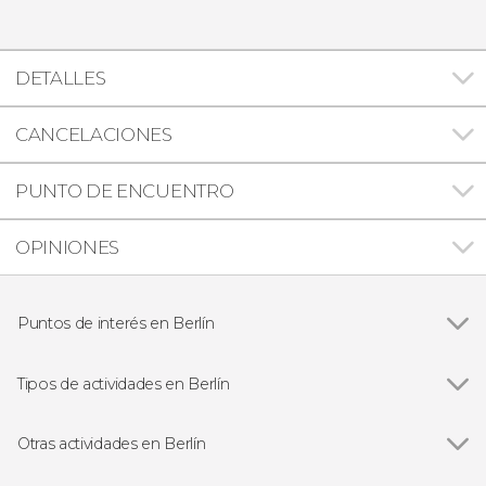
DETALLES
CANCELACIONES
PUNTO DE ENCUENTRO
OPINIONES
Puntos de interés en Berlín
Ver todas
Puerta de Brandeburgo de Berlín
Memorial del Muro de Berlín
Tipos de actividades en Berlín
Campo de concentración de Sachsenhausen
Ver todas
Visitas guiadas en Berlín
Edificio del Reichstag
Free tours en Berlín
Otras actividades en Berlín
Isla de los Museos
Excursiones de un día desde Berlín
Ver todas
Tour de la cerveza por Berlín