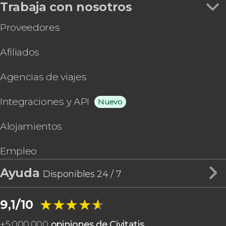
Trabaja con nosotros
Proveedores
Afiliados
Agencias de viajes
Integraciones y API
Nuevo
Alojamientos
Empleo
Ayuda
Disponibles 24 / 7
★★★★★
★★★★★
9,1/10
+
5.000.000
opiniones de Civitatis