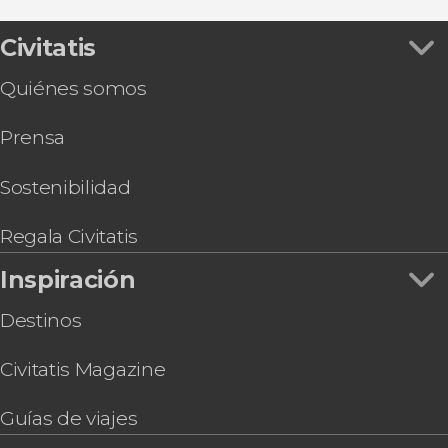
Alexanderplatz
Entradas
Entrada a la Torre de la Televisión
East Side Gallery
Paseos en barco en Berlín
Berlin WelcomeCard
Civitatis
Autobuses turísticos de Berlín
Entradas a la Isla de los Museos: Neues, Altes y
Quiénes somos
Bode + Das Panorama
Tour en bicicleta por Berlín
Prensa
Espectáculo BLINDED by DELIGHT Grand Show
en el Teatro Friedrichstadt-Palast
Tour gastronómico por Berlín
Sostenibilidad
Entradas a la colección egipcia del Neues
Museum con audioguía
Regala Civitatis
Entrada al Icebar Berlín
Inspiración
Entrada al Estadio Olímpico de Berlín
Destinos
Civitatis Magazine
Guías de viajes