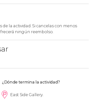
os el transporte público
para movernos por la
ta AB de transporte público
.
s de la actividad. Si cancelas con menos
 ofrecerá ningún reembolso.
sar
¿Dónde termina la actividad?
East Side Gallery.