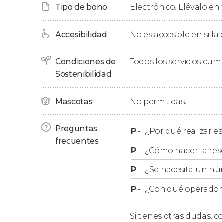
Tipo de bono
Electrónico. Llévalo en 
Haremos una
breve parada de unos 30 minut
tomar algo por vuestra cuenta
.
Accesibilidad
No es accesible en silla
Finalmente, os hablaremos del
Memorial del 
galería de arte al aire libre del mundo. ¿Sabía
Condiciones de
Todos los servicios cu
Muro de Berlín? Si el tiempo está de nuestro l
Sostenibilidad
El tour terminará junto a la East Side Gallery t
Mascotas
No permitidas.
Orden del itinerario
Preguntas
P
-
¿Por qué realizar es
frecuentes
P
-
¿Cómo hacer la res
Tened en cuenta que, por motivos de organiz
itinerario podría variar
.
P
-
¿Se necesita un nú
P
-
¿Con qué operador r
Transporte público
Si tienes otras dudas,
co