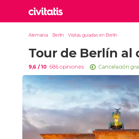
Rom
Alemania
Berlín
Visitas guiadas en Berlín
Italia
Tour de Berlín al
Lond
Reino 
Edim
9,6
/ 10
686
opiniones
Cancelación gra
Reino 
Marr
Marrue
Esta
Turquía