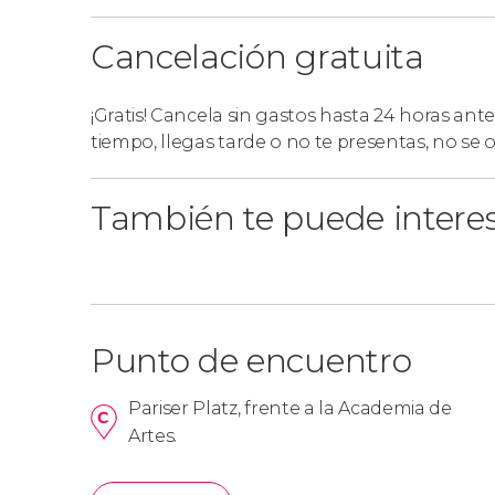
En este tour de Berlín al completo
utilizarem
ciudad. Es recomendable que tengáis la
tarje
Cancelación gratuita
¡Gratis! Cancela sin gastos hasta 24 horas ante
tiempo, llegas tarde o no te presentas, no se
También te puede intere
Punto de encuentro
Pariser Platz, frente a la Academia de
Artes.