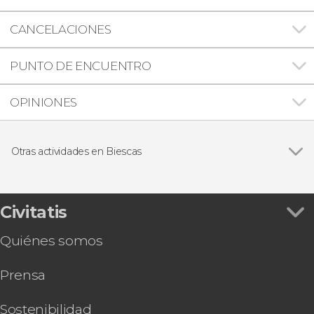
CANCELACIONES
PUNTO DE ENCUENTRO
OPINIONES
Otras actividades en Biescas
Ver todas
Paseo con raquetas de nieve por el Valle de
Tena
Vía ferrata en el valle de Tena
Civitatis
Quiénes somos
Prensa
Sostenibilidad