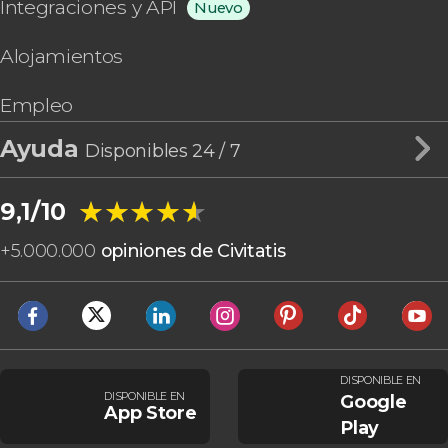
Integraciones y API
Nuevo
Alojamientos
Empleo
Ayuda
Disponibles 24 / 7
★★★★★
★★★★★
9,1/10
+
5.000.000
opiniones de Civitatis
DISPONIBLE EN
DISPONIBLE EN
Google
App Store
Play