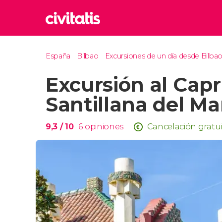
Rom
España
Bilbao
Excursiones de un día desde Bilba
Italia
Excursión al Capr
Lond
Reino 
Santillana del M
Edim
Reino 
9,3
/ 10
6
opiniones
Cancelación gratui
Marr
Marrue
Esta
Turquía