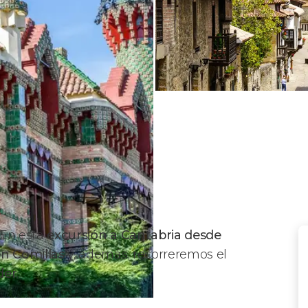
? En esta
excursión a Cantabria desde
n Comillas
y, además, recorreremos el
der
.