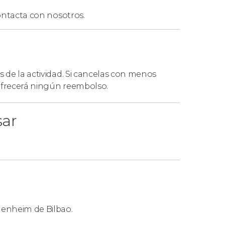
 nueve horas.
ntacta con nosotros.
s de la actividad. Si cancelas con menos
 ofrecerá ningún reembolso.
sar
enheim de Bilbao.