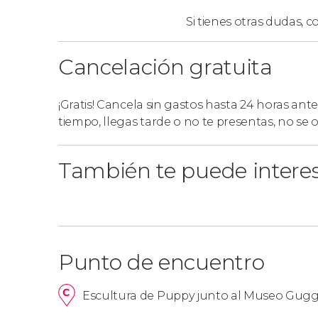
Bilbao, donde concluiremos esta excursión de
Si tienes otras dudas,
co
Cancelación gratuita
¡Gratis! Cancela sin gastos hasta 24 horas ante
tiempo, llegas tarde o no te presentas, no se
También te puede intere
Punto de encuentro
Escultura de Puppy junto al Museo Gugg