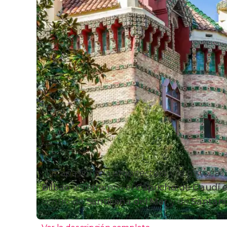
¿Os apasiona la arquitectura y la historia
Bilbao
visitaremos el
Capricho de Gaudí e
centro de
Santillana del Mar
y de
Santan