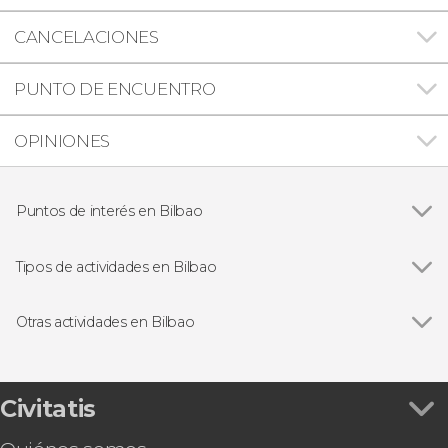
CANCELACIONES
PUNTO DE ENCUENTRO
OPINIONES
Puntos de interés en Bilbao
Ver todas
Museo Guggenheim de Bilbao
San Juan de Gaztelugatxe
Tipos de actividades en Bilbao
Ver todas
Visitas guiadas en Bilbao
Free Tours en Bilbao
Otras actividades en Bilbao
Excursiones de un día desde Bilbao
Ver todas
Excursión a San Sebastián, Hondarribia, Hendaya
Paseos en barco en Bilbao
y Getaria
Tour en kayak por Bilbao
Civitatis
Tour de pinchos por Bilbao