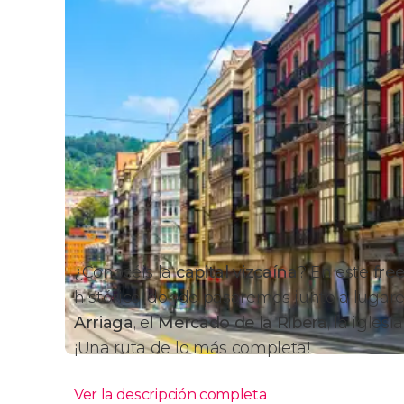
¿Conocéis la
capital vizcaína
? En este
fre
histórico, donde pasaremos junto a luga
Arriaga
, el
Mercado de la Ribera
, la igles
¡Una ruta de lo más completa!
Ver la descripción completa