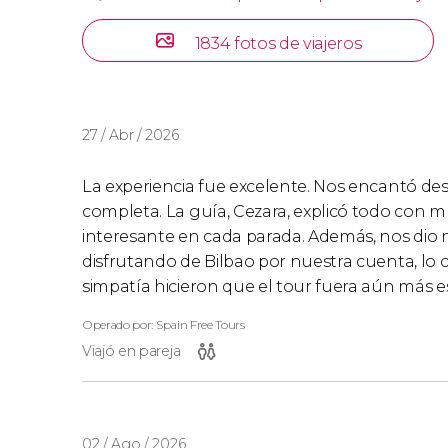
1834 fotos de viajeros
27 / Abr / 2026
La experiencia fue excelente. Nos encantó de
completa. La guía, Cezara, explicó todo con 
interesante en cada parada. Además, nos di
disfrutando de Bilbao por nuestra cuenta, lo
simpatía hicieron que el tour fuera aún más es
Operado por: Spain Free Tours
Viajó en pareja
02 / Ago / 2026