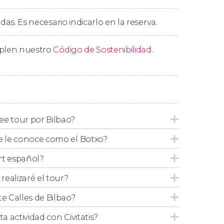
e los lugares con más historia del
Casco Viejo
edas. Es necesario indicarlo en la reserva.
icos monumentos como la
catedral de
mplen nuestro
Código de Sostenibilidad
.
el Nervión para desvelar una curiosidad de
con el
Athletic Club de Bilbao
. También
era
, que ostenta todo un récord europeo.
 horas, concluiremos este free tour por Bilbao
ee tour por Bilbao?
se le conoce como el Botxo?
lbao?
rt español?
ealizaré el tour?
saremos junto a los principales
emblemas de
te Calles de Bilbao?
ta actividad con Civitatis?