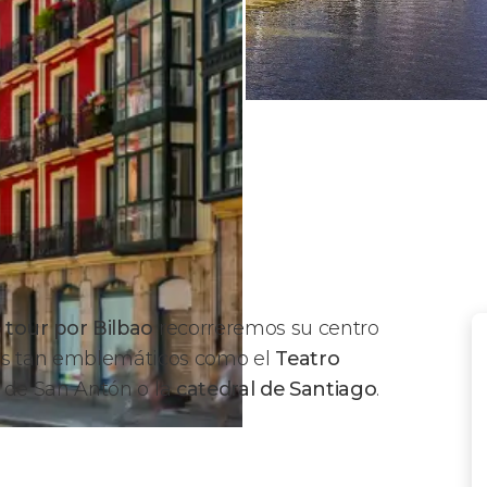
e tour por Bilbao
recorreremos su centro
res tan emblemáticos como el
Teatro
ia de San Antón o la
catedral de Santiago
.