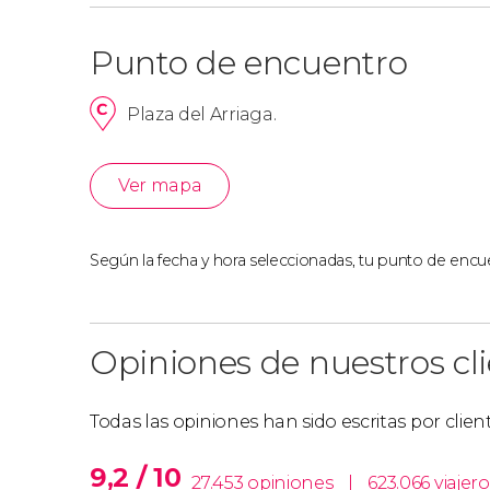
Free tour por el Bilbao imp
Punto de encuentro
Plaza del Arriaga.
También podéis reservar el
free tour por el Bi
junto al
Museo Guggenheim
, el Palacio Cháva
de Deusto y otros destacados lugares.
Ver mapa
Según la fecha y hora seleccionadas, tu punto de encue
Opiniones de nuestros cl
Todas las opiniones han sido escritas por clie
9,2 / 10
27.453 opiniones
|
623.066 viajero