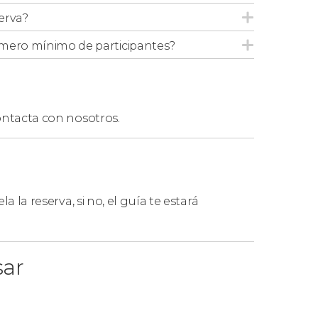
erva?
mero mínimo de participantes?
ntacta con nosotros.
ación,
el orden de las visitas descritas en el
la la reserva, si no, el guía te estará
sar
ación de grupos mayores a 6 personas
,
estos casos, os recomendamos reservar la
ilbao
.