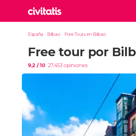
Rom
España
Bilbao
Free Tours en Bilbao
Italia
Free tour por Bil
Lond
Reino 
Edim
9,2
/ 10
27.453
opiniones
Reino 
Marr
Marrue
Prag
Repúbl