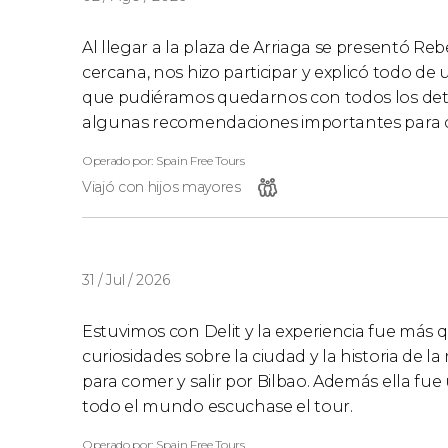
Al llegar a la plaza de Arriaga se presentó R
cercana, nos hizo participar y explicó todo 
que pudiéramos quedarnos con todos los deta
algunas recomendaciones importantes para c
Operado por: Spain Free Tours
Viajó con hijos mayores
31 / Jul / 2026
Estuvimos con Delit y la experiencia fue má
curiosidades sobre la ciudad y la historia de 
para comer y salir por Bilbao. Además ella f
todo el mundo escuchase el tour.
Operado por: Spain Free Tours