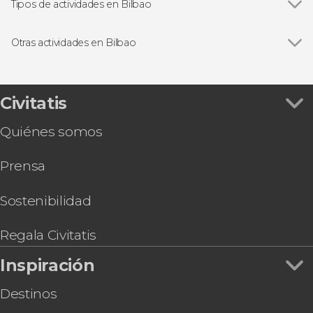
San Juan de Gaztelugatxe
Tipos de actividades en Bilbao
Ver todas
Visitas guiadas en Bilbao
Free Tours en Bilbao
Otras actividades en Bilbao
Excursiones de un día desde Bilbao
Ver todas
Excursión a San Sebastián, Hondarribia, Hendaya
Paseos en barco en Bilbao
y Getaria
Tour en kayak por Bilbao
Civitatis
Tour de pinchos por Bilbao
Quiénes somos
Visita guiada por el Museo de Bellas Artes de
Bilbao
Prensa
Sostenibilidad
Regala Civitatis
Inspiración
Destinos