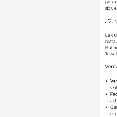
parqu
sigue
¿Qué
La ci
resta
Bullr
Jewel
Venta
Var
vis
Fa
act
Guí
esp