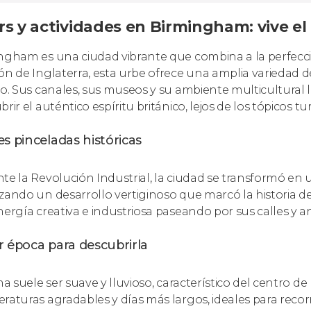
rs y actividades en Birmingham: vive el
ngham es una ciudad vibrante que combina a la perfecció
ón de Inglaterra, esta urbe ofrece una amplia variedad d
io. Sus canales, sus museos y su ambiente multicultural 
rir el auténtico espíritu británico, lejos de los tópicos tur
s pinceladas históricas
te la Revolución Industrial, la ciudad se transformó e
zando un desarrollo vertiginoso que marcó la historia del
nergía creativa e industriosa paseando por sus calles y an
r época para descubrirla
ma suele ser suave y lluvioso, característico del centro d
raturas agradables y días más largos, ideales para recorre