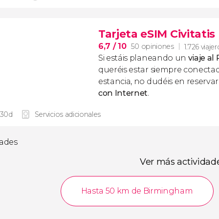
Tarjeta eSIM Civitati
6,7
/ 10
50 opiniones
1.726 viaje
Si estáis planeando un
viaje al
queréis estar siempre conecta
estancia, no dudéis en reserva
con Internet
.
 30d
Servicios adicionales
dades
Ver más actividad
Hasta 50 km de Birmingham