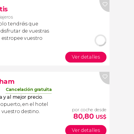
tis
iajeros
olo tendréis que
isfrutar de vuestras
a estropee vuestro
Ver detalles
gham
Cancelación gratuita
a y al mejor precio
.
ropuerto, en el hotel
por coche desde
 vuestro destino.
80,80
US$
Ver detalles