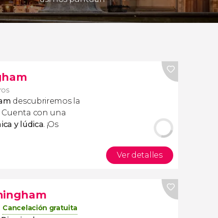
ngham
eros
ham
descubriremos la
. Cuenta con una
ica y lúdica
. ¡Os
Ver detalles
rmingham
Cancelación gratuita