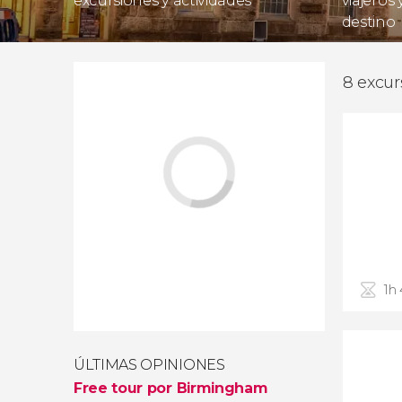
excursiones y actividades
viajeros
destino
8 excur
1h
ÚLTIMAS OPINIONES
Free tour por Birmingham