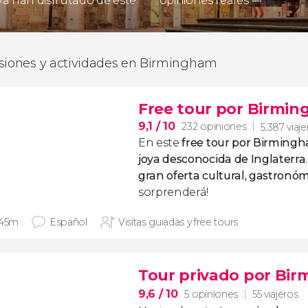
 ya han disfrutado de este
opiniones reales
siones y actividades en Birmingham
Free tour por Birmi
9,1
/ 10
232 opiniones
5.387 viaj
En este
free tour por Birming
joya desconocida de Inglaterra
gran oferta cultural, gastronóm
sorprenderá!
 45m
Español
Visitas guiadas y free tours
Tour privado por Bi
9,6
/ 10
5 opiniones
55 viajeros