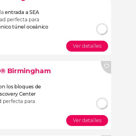
la
entrada a SEA
dad perfecta para
único túnel oceánico
Ver detalles
D® Birmingham
n los bloques de
covery Center
d perfecta para
Ver detalles