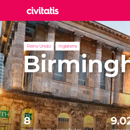
Rom
Italia
Lond
Reino Unido
Inglaterra
Reino 
Birming
Edim
Reino 
Marr
Marrue
Prag
Repúbl
8
9.0