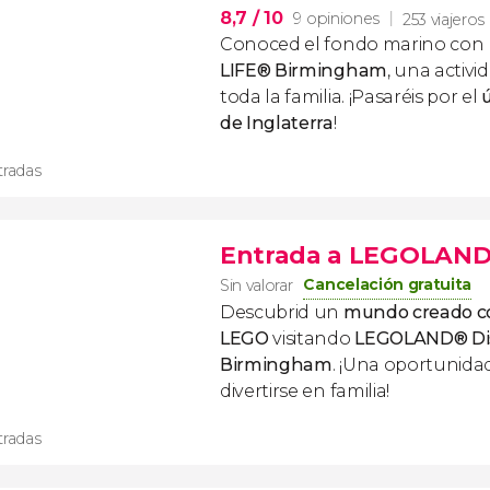
8,7
/ 10
9 opiniones
253 viajeros
Conoced el fondo marino con 
LIFE® Birmingham
, una activi
toda la familia. ¡Pasaréis por el
de Inglaterra
!
tradas
Entrada a LEGOLAN
Cancelación gratuita
Sin valorar
Descubrid un
mundo creado co
LEGO
visitando
LEGOLAND® Dis
Birmingham
. ¡Una oportunida
divertirse en familia!
tradas