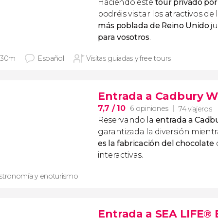
Haciendo este
tour privado p
podréis visitar los atractivos de 
más poblada de Reino Unido
ju
para vosotros
.
 30m
Español
Visitas guiadas y free tours
Entrada a Cadbury W
7,7
/ 10
6 opiniones
74 viajeros
Reservando la
entrada a Cadb
garantizada la diversión mient
es la fabricación del chocolate
interactivas.
stronomía y enoturismo
Entrada a SEA LIFE®