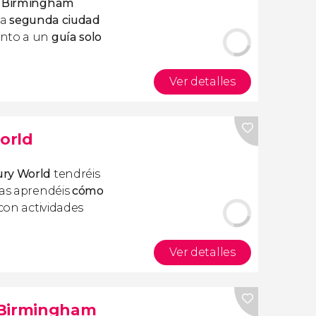
or Birmingham
la
segunda ciudad
nto a un
guía solo
Ver detalles
orld
ury World
tendréis
ras aprendéis
cómo
con actividades
Ver detalles
 Birmingham