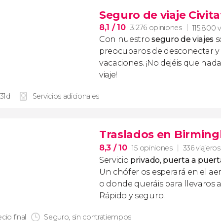
Seguro de viaje Civita
8,1
/ 10
3.276 opiniones
115.800 v
Con nuestro
seguro de viajes
s
preocuparos de desconectar y d
vacaciones. ¡No dejéis que nad
viaje!
 31d
Servicios adicionales
Traslados en Birmin
8,3
/ 10
15 opiniones
336 viajeros
Servicio
privado, puerta a puert
Un chófer os esperará en el ae
o donde queráis para llevaros a
Rápido y seguro.
cio final
Seguro, sin contratiempos