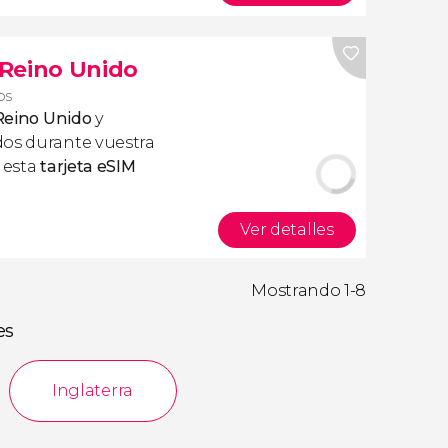
s Reino Unido
ros
 Reino Unido
y
dos durante vuestra
r esta
tarjeta eSIM
Ver detalles
Mostrando 1-8
es
Inglaterra