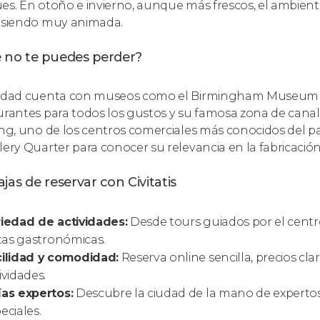
es. En otoño e invierno, aunque más frescos, el ambient
 siendo muy animada.
 no te puedes perder?
udad cuenta con museos como el Birmingham Museum & 
urantes para todos los gustos y su famosa zona de canale
ing, uno de los centros comerciales más conocidos del paí
lery Quarter para conocer su relevancia en la fabricación
jas de reservar con Civitatis
iedad de actividades:
Desde tours guiados por el centro
itas gastronómicas.
cilidad y comodidad:
Reserva online sencilla, precios cl
ividades.
as expertos:
Descubre la ciudad de la mano de expertos
eciales.