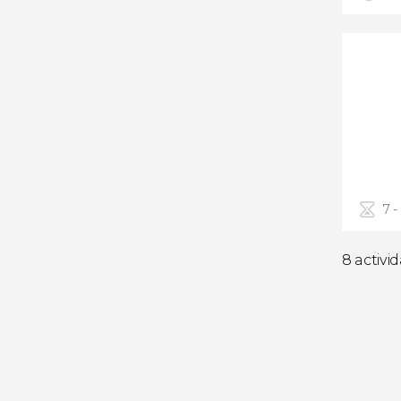
7 -
8 activi