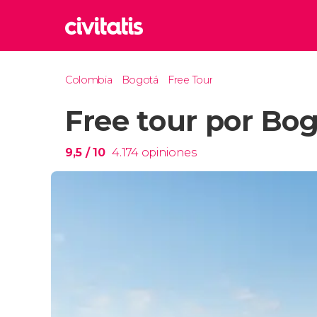
Rom
Colombia
Bogotá
Free Tour
Italia
Free tour por Bo
Lond
Reino 
Edim
9,5
/ 10
4.174
opiniones
Reino 
Marr
Marrue
Esta
Turquía