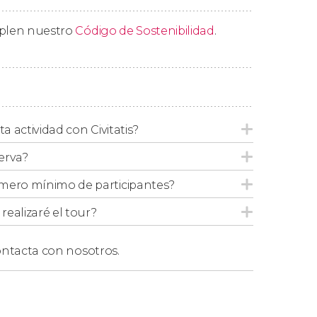
ntro cultural Gabriel García Márquez.
mplen nuestro
Código de Sostenibilidad
.
a más de 6 personas
. Si sois más personas en el
ta actividad con Civitatis?
tour privado por Bogotá.
ados de un adulto.
erva?
mero mínimo de participantes?
ealizaré el tour?
No accederemos al interior de ningún
erior.
ntacta con nosotros.