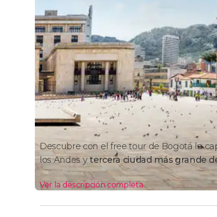
Descubre con el free tour de Bogotá la cap
los Andes y
tercera ciudad más grande d
Ver la descripción completa
Itinerario