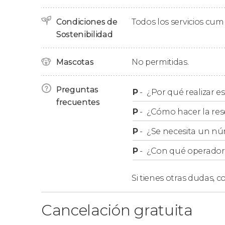
El free tour finaliza a las 13:00 horas en el ce
Condiciones de
Todos los servicios cu
Sostenibilidad
Grupos
Mascotas
No permitidas.
En el free tour no se admiten reservas par
Preguntas
P
-
¿Por qué realizar es
grupo, os recomendamos que reservéis el
frecuentes
Los
menores de edad
deben estar acompañ
P
-
¿Cómo hacer la res
P
-
¿Se necesita un nú
Importante
P
-
¿Con qué operador r
El free tour incluye la
visita a pie por Bogotá
. 
monumento, sino que visitaremos su parte ext
Si tienes otras dudas,
co
Cancelación gratuita