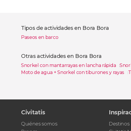
Tipos de actividades en Bora Bora
Paseos en barco
Otras actividades en Bora Bora
Snorkel con mantarrayas en lancha rápida
Snor
Moto de agua + Snorkel con tiburones y rayas
T
Ver todas
Civitatis
Inspira
Quiénes somos
Destinos