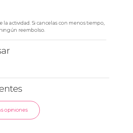
de la actividad. Si cancelas con menos tiempo,
á ningún reembolso.
sar
ientes
as opiniones