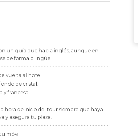
uestro hotel y os llevaremos hasta el
fondo de cristal.
rcaremos las aguas en busca de sus
podremos observar
multitud de peces
e coral. Además, puede que nos topemos
 con un guía que habla inglés, aunque en
tiburones
.
se de forma bilingüe.
a alternativa estupenda para
conocer el fondo
e vuelta al hotel.
la embarcación
. Mientras recorremos la
ondo de cristal.
motus o pequeños islotes
que emergen del
a y francesa.
s a las explicaciones del guía.
l embarcadero a las 11:30 horas, desde donde
a hora de inicio del tour siempre que haya
ya y asegura tu plaza.
tu móvil.