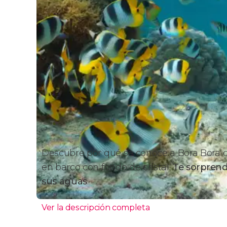
Descubre por qué se conoce a Bora Bora
en barco con fondo de cristal.
Te sorprend
sus aguas
.
Ver la descripción completa
Itinerario