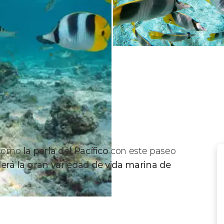
 como
la perla del Pacífico
con este paseo
erá la gran variedad de vida marina de