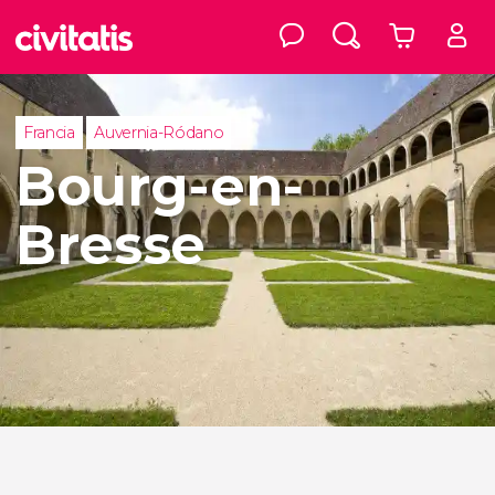
Francia
Auvernia-Ródano
Bourg-en-
Bresse