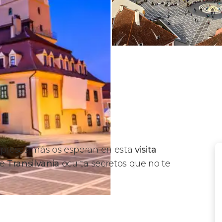
orpresas más os esperan en esta
visita
de
Transilvania
oculta secretos que no te