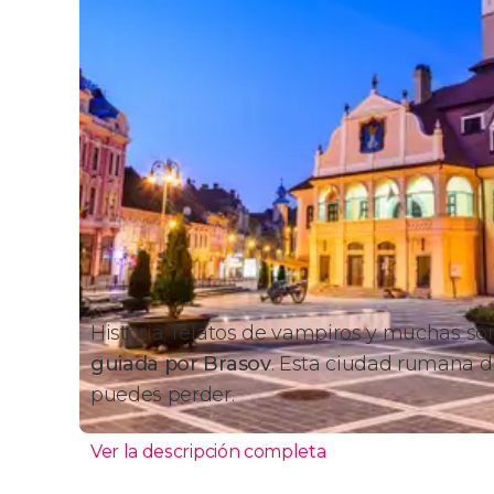
Historia, relatos de vampiros y muchas s
guiada por Brasov
. Esta ciudad rumana 
puedes perder.
Ver la descripción completa
Itinerario