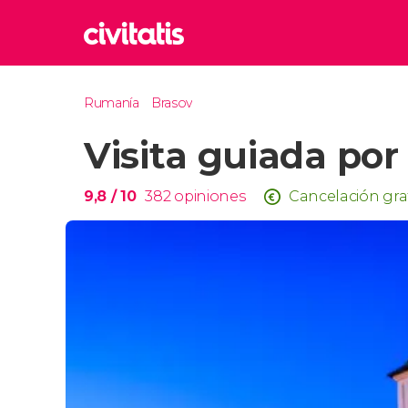
Rom
Rumanía
Brasov
Italia
Visita guiada por
Lond
Reino 
Edim
9,8
/ 10
382
opiniones
Cancelación gra
Reino 
Marr
Marrue
Esta
Turquía