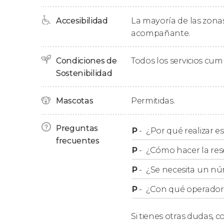
empeño de sus constructores. ¿Conocéis la his
de esta iglesia nos dirigiremos a la
Strada Sfori
Accesibilidad
La mayoría de las zonas
no la veáis no creeréis sus medidas!
acompañante.
Pasando junto a otros destacados monumento
Ecaterina
Condiciones de
o el
Bastión de los Tejedores
Todos los servicios cu
, termi
otro icónico edificio histórico de la urbe: la
Sostenibilidad
igle
definitivamente conoceremos algunas histori
poco a poco va anocheciendo.
Mascotas
Permitidas.
Sin embargo, volvemos a reiterar que nada 
Preguntas
P
-
¿Por qué realizar es
perfectamente que las huellas vampíricas de
frecuentes
P
-
¿Cómo hacer la res
P
-
¿Se necesita un nú
P
-
¿Con qué operador r
Si tienes otras dudas,
co