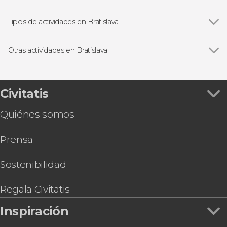
Tipos de actividades en Bratislava
Ver todas
Visitas guiadas y free tours
Free Tour
Otras actividades en Bratislava
Gastronomía y enoturismo
Ver todas
Tren turístico de Bratislava
Excursiones de un día
Bratislava Card
Ruta del vino y castillo Červený Kameň
Civitatis
Entrada a Gallery Multium
Quiénes somos
Paseo privado en lancha rápida por Bratislava
Prensa
Sostenibilidad
Regala Civitatis
Inspiración