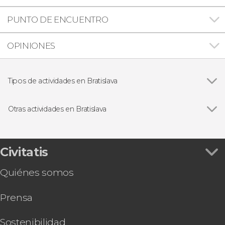
PUNTO DE ENCUENTRO
OPINIONES
Tipos de actividades en Bratislava
Ver todas
Visitas guiadas y free tours
Free Tour
Otras actividades en Bratislava
Gastronomía y enoturismo
Ver todas
Tren turístico de Bratislava
Excursiones de un día
Bratislava Card
Ruta del vino y castillo Červený Kameň
Civitatis
Entrada a Gallery Multium
Quiénes somos
Paseo privado en lancha rápida por Bratislava
Prensa
Sostenibilidad