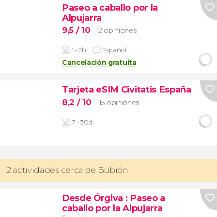
Paseo a caballo por la
Alpujarra
9,5
/ 10
12 opiniones
1 - 2h
Español
Cancelación gratuita
Tarjeta eSIM Civitatis España
8,2
/ 10
115 opiniones
7 - 30d
2 actividades cerca de Bubión
Desde Órgiva
: Paseo a
caballo por la Alpujarra