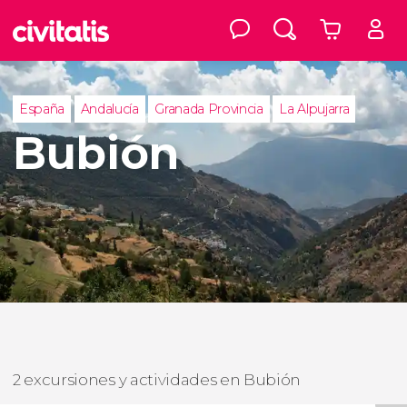
España
Andalucía
Granada Provincia
La Alpujarra
Bubión
2 excursiones y actividades en Bubión