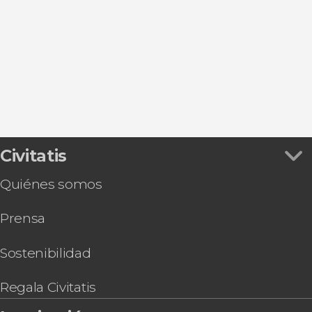
Sierra Nevada
Granada
La Herradura
Almuñécar
Civitatis
Quiénes somos
Prensa
Sostenibilidad
Regala Civitatis