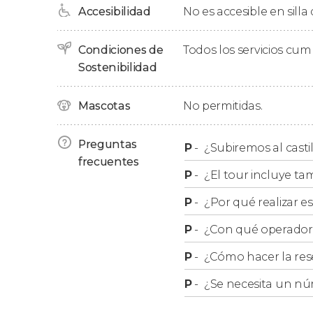
Accesibilidad
No es accesible en silla
Por último, alcanzaremos la
Plaza de San Jor
de Matías
para conocer la hermosa leyenda qu
Condiciones de
Todos los servicios cu
Allí pondremos fin al free tour por el castillo 
Sostenibilidad
Grupos
Mascotas
No permitidas.
Preguntas
En nuestro free tour
no se admiten grupos d
P
-
¿Subiremos al casti
frecuentes
distintas reservas.
P
-
¿El tour incluye tamb
P
-
¿Por qué realizar es
P
-
¿Con qué operador r
P
-
¿Cómo hacer la res
P
-
¿Se necesita un nú