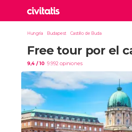
Rom
Hungría
Budapest
Castillo de Buda
Italia
Free tour por el c
Lond
Reino 
Edim
9,4
/ 10
9.992
opiniones
Reino 
Marr
Marrue
Esta
Turquía