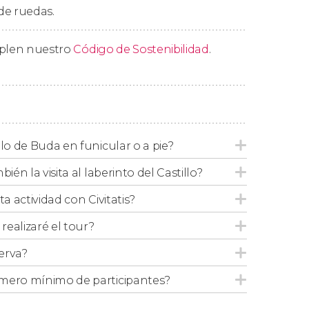
 de ruedas.
ge
y haremos una breve parada en la
Fuente
e envuelve a sus personajes.
mplen nuestro
Código de Sostenibilidad
.
de Buda.
e más de 6 personas
, aunque se hagan en
llo de Buda en funicular o a pie?
ién la visita al laberinto del Castillo?
ta actividad con Civitatis?
ealizaré el tour?
erva?
mero mínimo de participantes?