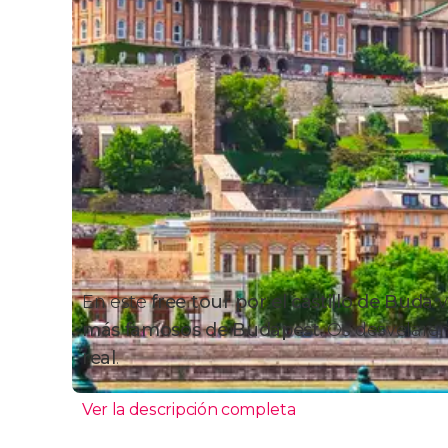
En este
free tour por el castillo de Buda
v
más famosos de Budapest
. Os desvelare
real
.
Ver la descripción completa
Itinerario