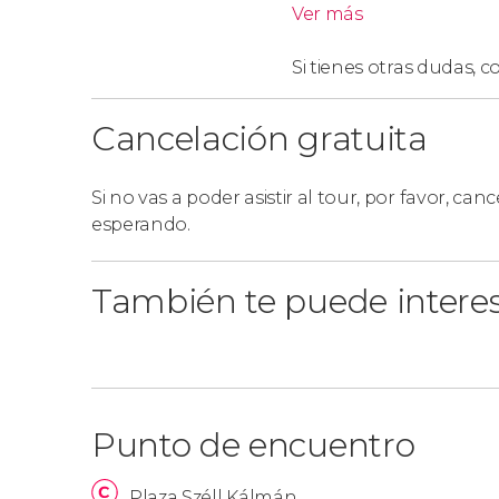
Ver más
Si tienes otras dudas,
co
Cancelación gratuita
Si no vas a poder asistir al tour, por favor, cance
esperando.
También te puede intere
Punto de encuentro
Plaza Széll Kálmán.