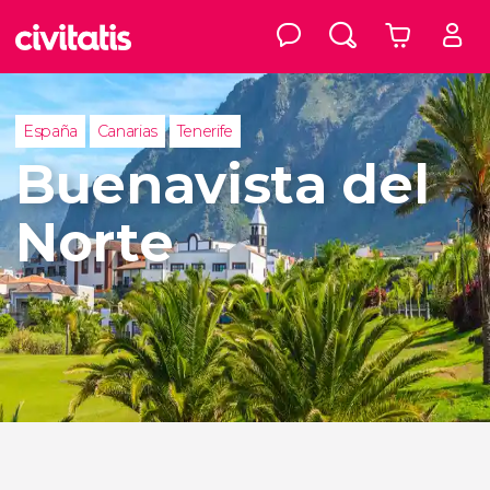
España
Canarias
Tenerife
Buenavista del
Norte