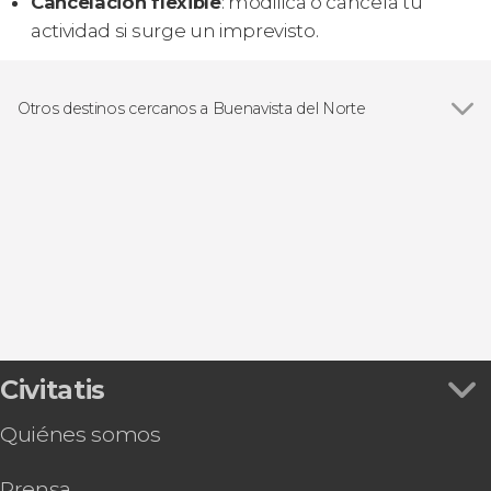
Cancelación flexible
: modifica o cancela tu
actividad si surge un imprevisto.
Otros destinos cercanos a Buenavista del Norte
Ver todas
Los Gigantes
El Tanque
Garachico
Icod de los Vinos
Santiago del Teide
Civitatis
Quiénes somos
Prensa