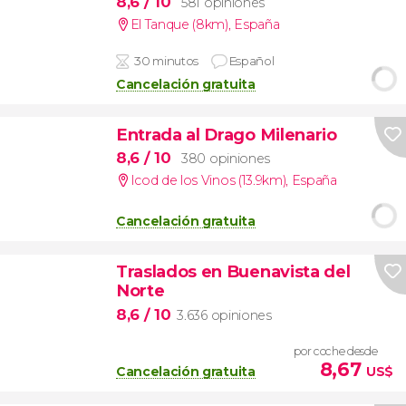
8,6
/ 10
581 opiniones
El Tanque (8km)
,
España
30 minutos
Español
Cancelación gratuita
Entrada al Drago Milenario
8,6
/ 10
380 opiniones
Icod de los Vinos (13.9km)
,
España
Cancelación gratuita
Traslados en Buenavista del
Norte
8,6
/ 10
3.636 opiniones
por coche desde
8,67
Cancelación gratuita
US$