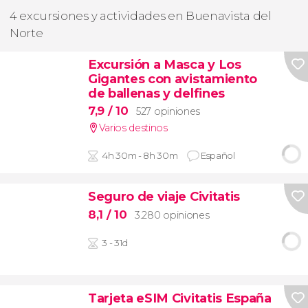
4 excursiones y actividades en Buenavista del
Norte
Excursión a Masca y Los
Gigantes con avistamiento
de ballenas y delfines
7,9
/ 10
527 opiniones
Varios destinos
4h 30m - 8h 30m
Español
Seguro de viaje Civitatis
8,1
/ 10
3.280 opiniones
3 - 31d
Tarjeta eSIM Civitatis España