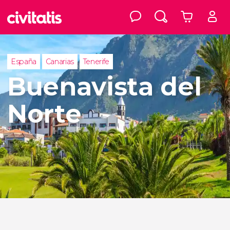
España
Canarias
Tenerife
Buenavista del
Norte