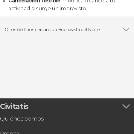
Cancelación flexible
: modifica o cancela tu
actividad si surge un imprevisto.
Otros destinos cercanos a Buenavista del Norte
Ver todas
Los Gigantes
El Tanque
Garachico
Icod de los Vinos
Santiago del Teide
Civitatis
Quiénes somos
Prensa