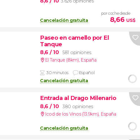
8,6
/ 10
3.626 opiniones
por coche desde
8,66
Cancelación gratuita
US$
Paseo en camello por El
Tanque
8,6
/ 10
581 opiniones
El Tanque (8km)
,
España
30 minutos
Español
Cancelación gratuita
Entrada al Drago Milenario
8,6
/ 10
380 opiniones
Icod de los Vinos (13.9km)
,
España
Cancelación gratuita