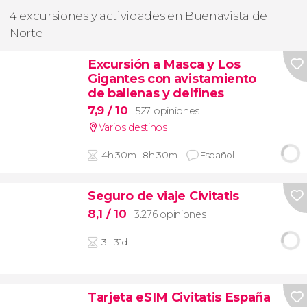
4 excursiones y actividades en Buenavista del
Norte
Excursión a Masca y Los
Gigantes con avistamiento
de ballenas y delfines
7,9
/ 10
527 opiniones
Varios destinos
4h 30m - 8h 30m
Español
Seguro de viaje Civitatis
8,1
/ 10
3.276 opiniones
3 - 31d
Tarjeta eSIM Civitatis España