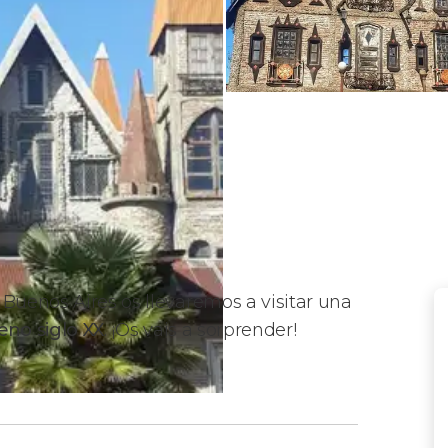
Buenos Aires os llevaremos a visitar una
eno siglo XX
. ¡Os vais a sorprender!