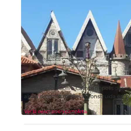
En esta
excursión a Campanópolis
desde 
aldea de estilo medieval
construida en pl
Ver la descripción completa
Itinerario