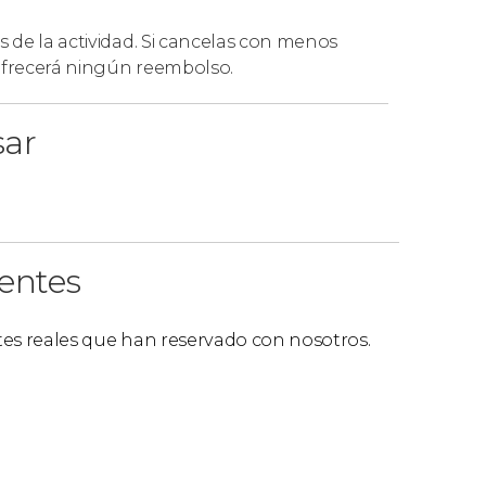
s de la actividad. Si cancelas con menos
 ofrecerá ningún reembolso.
sar
ientes
ntes reales que han reservado con nosotros.