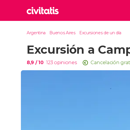
Rom
Argentina
Buenos Aires
Excursiones de un día
Italia
Excursión a Cam
Lond
Reino 
Edim
8,9
/ 10
123
opiniones
Cancelación grat
Reino 
Marr
Marrue
Prag
Repúbl