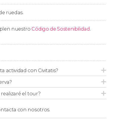
 de ruedas.
nderemos el regreso a Buenos Aires. La
 horas después de la recogida.
mplen nuestro
Código de Sostenibilidad
.
cogeros por vuestro alojamiento de Buenos
ecogidas en hoteles ubicados en
Recoleta, San
izar la actividad, os llevaremos hasta uno de los
ta actividad con Civitatis?
erva?
ealizaré el tour?
ntacta con nosotros.