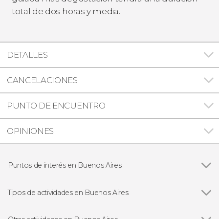
total de dos horas y media.
DETALLES
CANCELACIONES
PUNTO DE ENCUENTRO
OPINIONES
Puntos de interés en Buenos Aires
Ver todas
Teatro Colón
Puerto Madero
Tipos de actividades en Buenos Aires
Palermo
Ver todas
Visitas guiadas y free tours
San Telmo