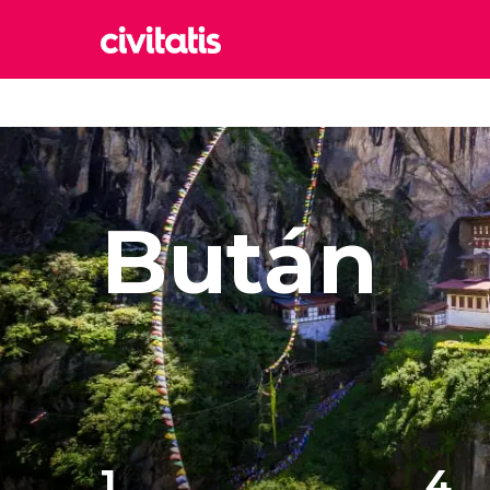
Rom
Italia
Lond
Reino 
Bután
Edim
Reino 
Marr
Marrue
Esta
Turquía
1
4