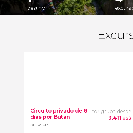
destino
excursi
Excurs
Circuito privado de 8
por grupo desde
días por Bután
3.411
US$
Sin valorar