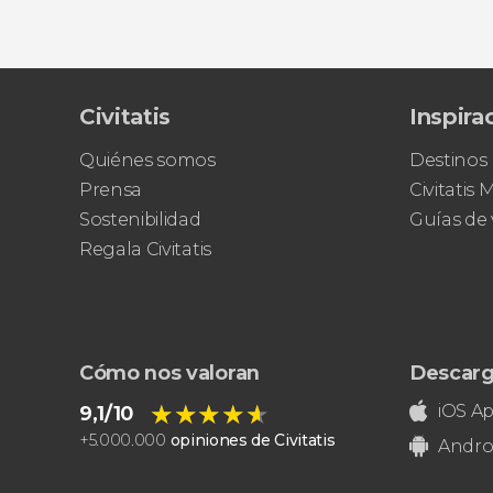
Civitatis
Inspira
Quiénes somos
Destinos
Prensa
Civitatis
Sostenibilidad
Guías de 
Regala Civitatis
Cómo nos valoran
Descarg
★★★★★
★★★★★
iOS A
9,1/10
+
5.000.000
opiniones de Civitatis
Andro