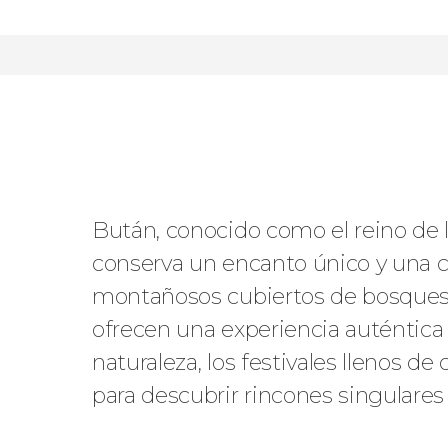
4
actividades
30
viajeros
Aún sin valorar
Bután, conocido como el reino de l
conserva un encanto único y una cu
montañosos cubiertos de bosques, 
ofrecen una experiencia auténtica 
naturaleza, los festivales llenos d
para descubrir rincones singulares