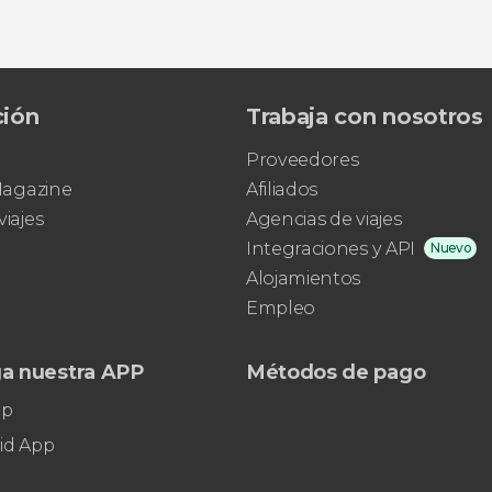
ción
Trabaja con nosotros
Proveedores
 Magazine
Afiliados
viajes
Agencias de viajes
Integraciones y API
Nuevo
Alojamientos
Empleo
a nuestra APP
Métodos de pago
pp
id App