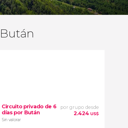
n Bután
Circuito privado de 6
por grupo desde
días por Bután
2.424
US$
Sin valorar