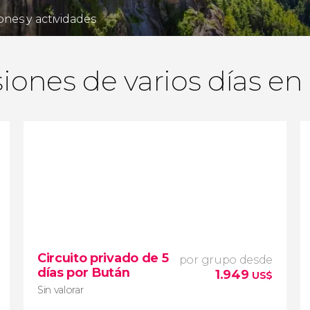
ones y actividades
iones de varios días e
Circuito privado de 5
por grupo desde
días por Bután
1.949
US$
Sin valorar