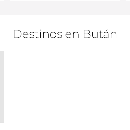
Destinos en Bután
Sin valorar
Descubrid Bután con este completo circuito
de 5 días
Thimphu,
Punakha y Paro