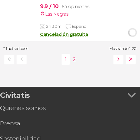
9,9
/ 10
54 opiniones
Las Negras
2h 30m
Español
Cancelación gratuita
21 actividades
Mostrando 1-20
Civitatis
Quiénes somos
Prensa
Sostenibilidad