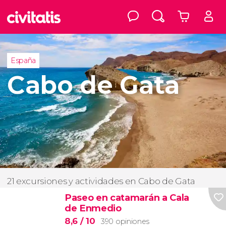
España
Cabo de Gata
21 excursiones y actividades en Cabo de Gata
Paseo en catamarán a Cala
de Enmedio
8,6
/ 10
390 opiniones