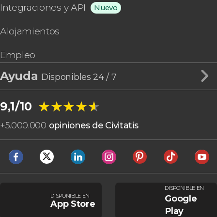
Integraciones y API
Nuevo
Alojamientos
Empleo
Ayuda
Disponibles 24 / 7
★★★★★
★★★★★
9,1/10
+
5.000.000
opiniones de Civitatis
DISPONIBLE EN
DISPONIBLE EN
Google
App Store
Play