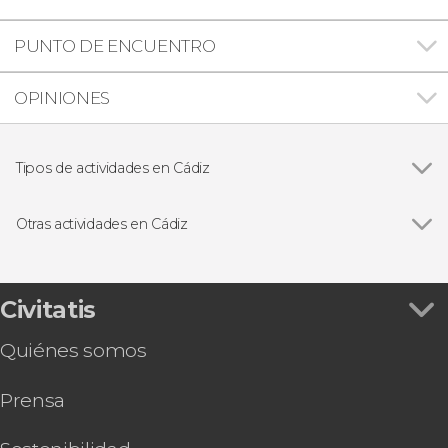
PUNTO DE ENCUENTRO
OPINIONES
Tipos de actividades en Cádiz
Ver todas
Visitas guiadas en Cádiz
Free tours en Cádiz
Otras actividades en Cádiz
Paseos en barco en Cádiz
Ver todas
Visita guiada por el castillo de San Sebastián
Excursiones de un día desde Cádiz
Tour en bicicleta por Cádiz
Autobús turístico de Cádiz
Civitatis
Free tour de tapas por Cádiz
Quiénes somos
Prensa