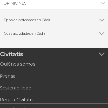
OPINIONES
Tipos de actividades en Cádiz
Ver todas
Visitas guiadas en Cádiz
Free tours en Cádiz
Otras actividades en Cádiz
Paseos en barco en Cádiz
Ver todas
Visita guiada por el castillo de San Sebastián
Excursiones de un día desde Cádiz
Tour en bicicleta por Cádiz
Autobús turístico de Cádiz
Civitatis
Free tour de tapas por Cádiz
Quiénes somos
Prensa
Sostenibilidad
Regala Civitatis