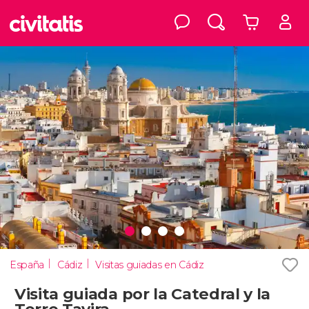
España
Cádiz
Visitas guiadas en Cádiz
Visita guiada por la Catedral y la
Torre Tavira