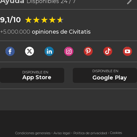
Ayuda
Disponibles 24 / 7
★★★★★
★★★★★
9,1/10
+
5.000.000
opiniones de Civitatis
DISPONIBLE EN
DISPONIBLE EN
App Store
Google Play
Cookies
Condiciones generales
Aviso legal
Política de privacidad