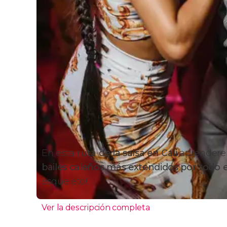
En esta
ruta de la salsa en Cali
aprenderem
bailes caleños más extendidos por todo
esqueleto!
Ver la descripción completa
Itinerario