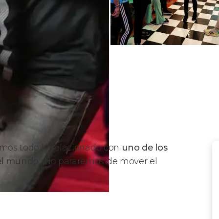
os todo lo relacionado con
uno de los
 el mundo
. ¡No pararemos de mover el