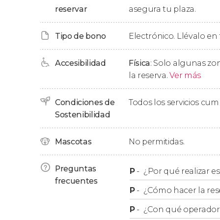
reservar
asegura tu plaza.
Tipo de bono
Electrónico. Llévalo en 
Accesibilidad
Física
: Solo algunas zon
la reserva.
Ver más
Condiciones de
Todos los servicios cu
Sostenibilidad
Mascotas
No permitidas.
Preguntas
P
-
¿Por qué realizar es
frecuentes
P
-
¿Cómo hacer la res
P
-
¿Con qué operador r