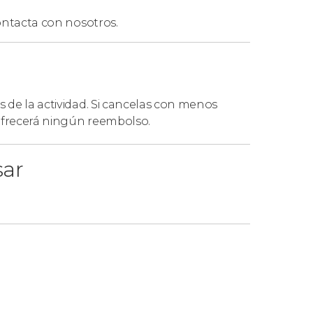
ntacta con nosotros.
s de la actividad. Si cancelas con menos
 ofrecerá ningún reembolso.
sar