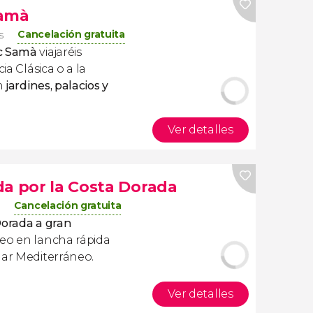
Samà
Cancelación gratuita
s
rc Samà
viajaréis
ia Clásica o a la
an
jardines, palacios y
Ver detalles
da por la Costa Dorada
Cancelación gratuita
Dorada a gran
seo en lancha rápida
mar Mediterráneo.
Ver detalles