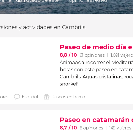
 ya han disfrutado de este
opiniones reales
rsiones y actividades en Cambrils
Paseo de medio día e
8,8
/ 10
61 opiniones
1.091 viajer
Animaos a recorrer el Mediter
horas con este paseo en catam
Cambrils.
Aguas cristalinas, roc
snorkel!
horas
Español
Paseos en barco
Paseo en catamarán 
8,7
/ 10
6 opiniones
149 viajeros