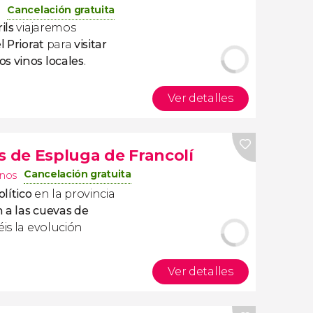
Cancelación gratuita
ils
viajaremos
l Priorat
para
visitar
s vinos locales
.
Ver detalles
s de Espluga de Francolí
Cancelación gratuita
inos
olítico
en la provincia
 a las cuevas de
éis la evolución
Ver detalles