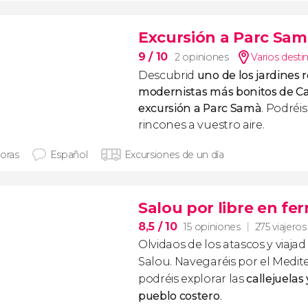
Excursión a Parc Samà
9
/ 10
2 opiniones
Varios desti
Descubrid
uno de los jardines 
modernistas más bonitos de C
excursión a Parc Samà
. Podréi
rincones a vuestro aire.
horas
Español
Excursiones de un día
Salou por libre en fer
8,5
/ 10
15 opiniones
275 viajeros
Olvidaos de los atascos y viajad
Salou. Navegaréis por el Medit
podréis explorar las
callejuelas
pueblo costero
.