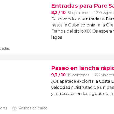
Entradas para Parc 
8,2
/ 10
51 opiniones
1.210 viajero
Reservando las
entradas a Pa
hasta la Cuba colonial, a la Grec
Francia del siglo XIX. Os esper
lagos
.
tradas
Paseo en lancha rápi
9,3
/ 10
19 opiniones
272 viajeros
¿Os apetece explorar
la Costa 
velocidad
? Disfrutad de un pa
y refrescaos en las aguas del 
horas
Paseos en barco