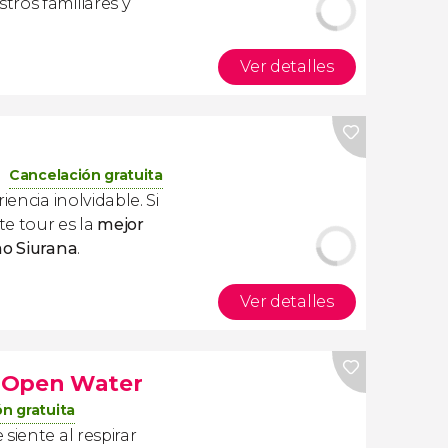
ros familiares y
Ver detalles
Cancelación gratuita
iencia inolvidable. Si
te tour es la
mejor
mo Siurana
.
Ver detalles
 Open Water
n gratuita
siente al respirar