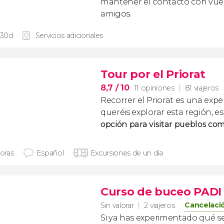
mantener el contacto con vuest
amigos.
 30d
Servicios adicionales
Tour por el Priorat
8,7
/ 10
11 opiniones
81 viajeros
Recorrer el Priorat es una exper
queréis explorar esta región, es
opción para visitar pueblos co
horas
Español
Excursiones de un día
Curso de buceo PADI
Cancelació
Sin valorar
2 viajeros
Si ya has experimentado qué se 