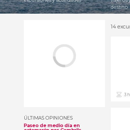
excursiones y actividades
viajeros
destino
14 excu
3 
ÚLTIMAS OPINIONES
Paseo de medio día en