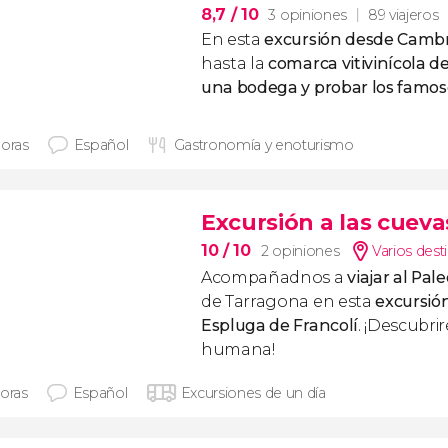
8,7
/ 10
3 opiniones
89 viajeros
En esta
excursión desde Cambr
hasta la
comarca vitivinícola de
una bodega y probar los famoso
horas
Español
Gastronomía y enoturismo
Excursión a las cueva
10
/ 10
2 opiniones
Varios dest
Acompañadnos a
viajar al Pale
de Tarragona en esta
excursión
Espluga de Francolí
. ¡Descubrir
humana!
horas
Español
Excursiones de un día