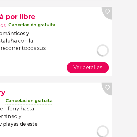
 por libre
Cancelación gratuita
nos
románticos y
ataluña
con la
s recorrer todos sus
Ver detalles
ry
Cancelación gratuita
 en ferry hasta
erráneo y
 y playas de este