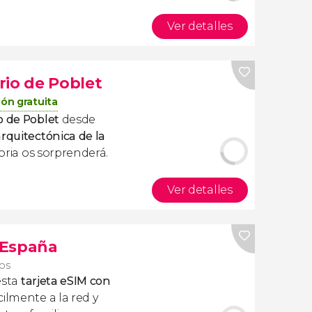
Ver detalles
rio de Poblet
ón gratuita
o de Poblet
desde
arquitectónica de la
toria os sorprenderá.
Ver detalles
s España
ros
esta
tarjeta eSIM con
ilmente a la red y