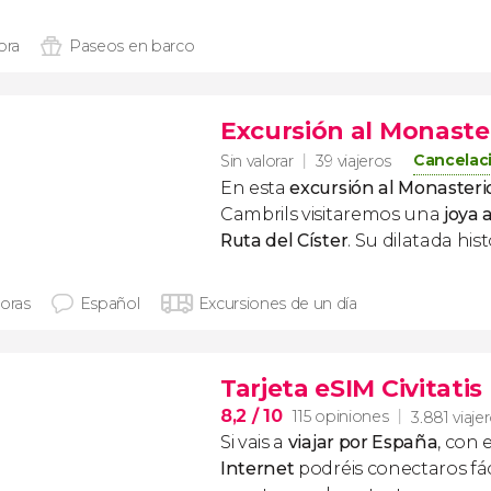
ora
Paseos en barco
Excursión al Monaste
Cancelaci
Sin valorar
39 viajeros
En esta
excursión al Monasteri
Cambrils visitaremos una
joya 
Ruta del Císter
. Su dilatada his
horas
Español
Excursiones de un día
Tarjeta eSIM Civitati
8,2
/ 10
115 opiniones
3.881 viaje
Si vais a
viajar por España
, con 
Internet
podréis conectaros fác