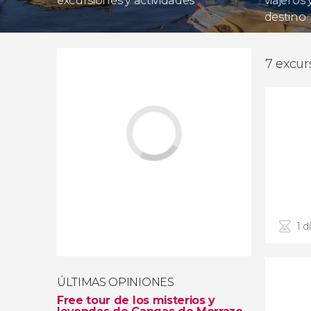
excursiones y actividades
viajeros
destino
7 excur
1 d
ÚLTIMAS OPINIONES
Free tour de los misterios y