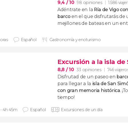
9,4
/ 10
98 opiniones
1.586 viaje
Adéntrate en la
Ría de Vigo co
barco
en el que disfrutarás de
mejillones de bateas en un en
horas
Español
Gastronomía y enoturismo
Excursión a la isla d
8,8
/ 10
33 opiniones
746 viajero
Disfrutad de un paseo en
barco
para llegar a la
isla de San Sim
con gran memoria histórica
. ¡
tiempo!
 - 4h 45m
Español
Excursiones de un día