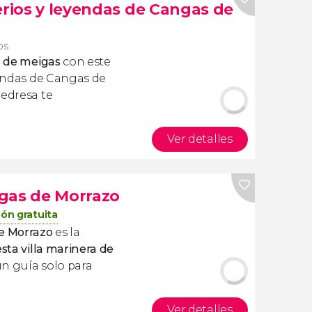
erios y leyendas de Cangas de
ros
s de meigas
con este
eyendas de Cangas de
vedresa te
Ver detalles
gas de Morrazo
ón gratuita
de Morrazo
es la
esta villa marinera de
un guía solo para
Ver detalles