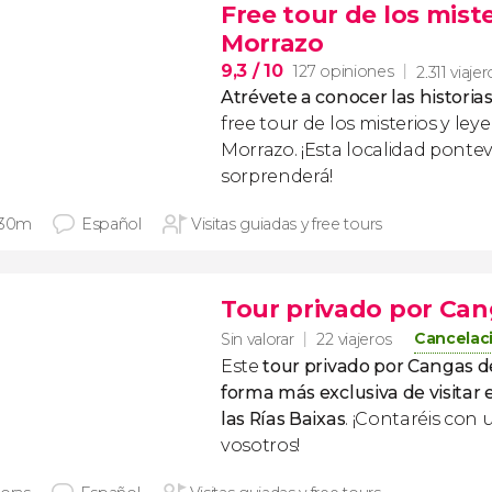
Free tour de los mist
Morrazo
9,3
/ 10
127 opiniones
2.311 viaje
Atrévete a conocer las historia
free tour de los misterios y l
Morrazo. ¡Esta localidad ponte
sorprenderá!
 30m
Español
Visitas guiadas y free tours
Tour privado por Can
Cancelaci
Sin valorar
22 viajeros
Este
tour privado por Cangas 
forma más exclusiva de visitar 
las Rías Baixas
. ¡Contaréis con 
vosotros!