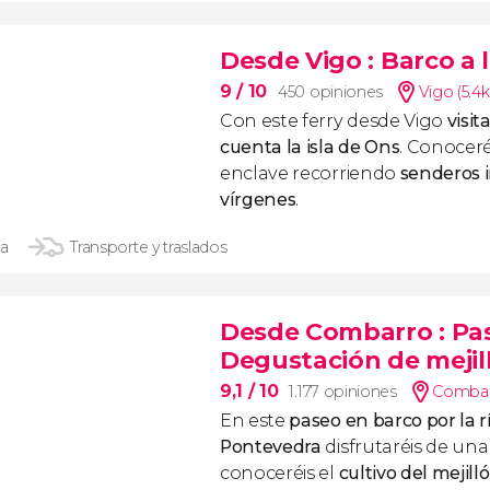
Desde Vigo
: Barco a 
9
/ 10
450 opiniones
Vigo (5.4
Con este ferry desde Vigo
visit
cuenta la isla de Ons
. Conoceré
enclave recorriendo
senderos i
vírgenes
.
ía
Transporte y traslados
Desde Combarro
: Pa
Degustación de mejil
9,1
/ 10
1.177 opiniones
Combar
En este
paseo en barco por la r
Pontevedra
disfrutaréis de una 
conoceréis el
cultivo del mejill