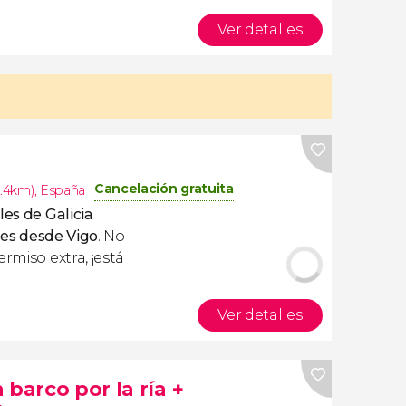
Ver detalles
Cancelación gratuita
5.4km)
,
España
es de Galicia
Cíes desde Vigo
. No
rmiso extra, ¡está
Ver detalles
 barco por la ría +