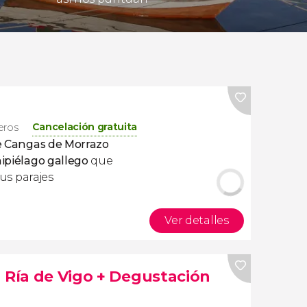
Cancelación gratuita
jeros
 Cangas de Morrazo
hipiélago gallego
que
Sus parajes
Ver detalles
a Ría de Vigo + Degustación