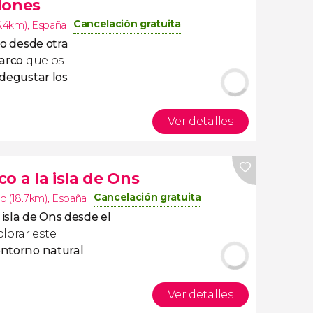
lones
Cancelación gratuita
5.4km)
,
España
go desde otra
arco
que os
degustar los
Ver detalles
co a la isla de Ons
Cancelación gratuita
o (18.7km)
,
España
 isla de Ons desde el
lorar este
ntorno natural
Ver detalles