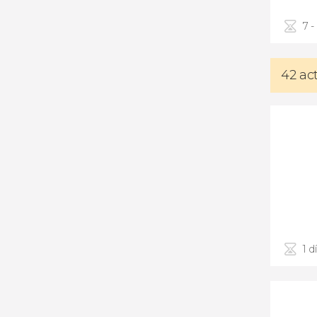
7 -
42 ac
1 d