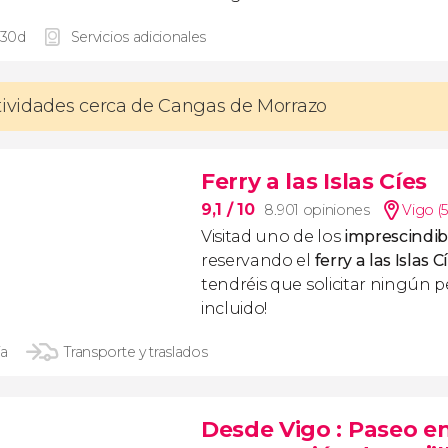
 30d
Servicios adicionales
tividades cerca de Cangas de Morrazo
Ferry a las Islas Cíes
9,1
/ 10
8.901 opiniones
Vigo (
Visitad uno de los
imprescindibl
reservando el
ferry a las Islas 
tendréis que solicitar ningún pe
incluido!
ía
Transporte y traslados
Desde Vigo
: Paseo en