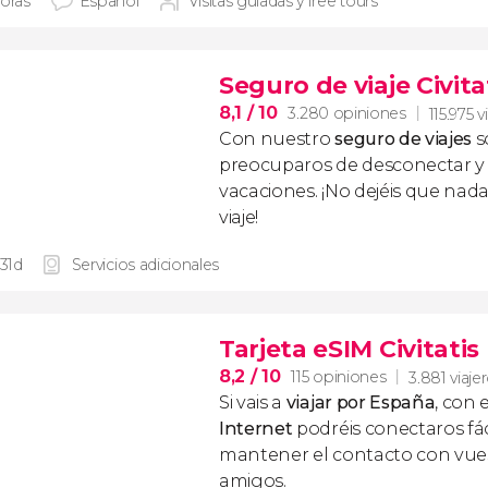
horas
Español
Visitas guiadas y free tours
Seguro de viaje Civita
8,1
/ 10
3.280 opiniones
115.975 v
Con nuestro
seguro de viajes
s
preocuparos de desconectar y d
vacaciones. ¡No dejéis que nad
viaje!
 31d
Servicios adicionales
Tarjeta eSIM Civitati
8,2
/ 10
115 opiniones
3.881 viaje
Si vais a
viajar por España
, con 
Internet
podréis conectaros fác
mantener el contacto con vuest
amigos.