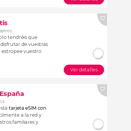
tis
iajeros
olo tendréis que
isfrutar de vuestras
a estropee vuestro
Ver detalles
s España
ros
esta
tarjeta eSIM con
ilmente a la red y
ros familiares y