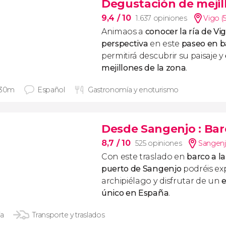
Degustación de mejil
9,4
/ 10
1.637 opiniones
Vigo (
Animaos a
conocer la
ría de Vi
perspectiva
en este
paseo en b
permitirá descubrir su paisaje y
mejillones de la zona
.
 30m
Español
Gastronomía y enoturismo
Desde Sangenjo
: Bar
8,7
/ 10
525 opiniones
Sangenj
Con este traslado en
barco a la
puerto de Sangenjo
podréis exp
archipiélago y disfrutar de un
e
único en España
.
ía
Transporte y traslados