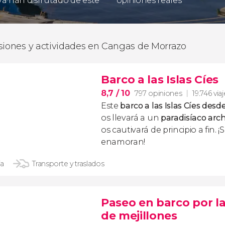
 ya han disfrutado de este
opiniones reales
siones y actividades en Cangas de Morrazo
Barco a las Islas Cíes
8,7
/ 10
797 opiniones
19.746 via
Este
barco a las Islas Cíes
desde
os llevará a un
paradisíaco arc
os cautivará de principio a fin. ¡
enamoran!
ía
Transporte y traslados
Paseo en barco por l
de mejillones