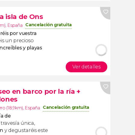
la isla de Ons
Cancelación gratuita
km)
,
España
aréis por vuestra
is un precioso
ncreíbles y playas
Ver detalles
seo en barco por la ría +
lones
Cancelación gratuita
ro (18.9km)
,
España
ía de
travesía única,
ón
y degustaréis este