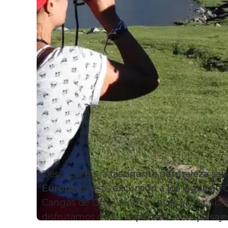
Descubriréis
la
fascinante naturaleza salv
Europa
en esta
excursión a los lagos de
Cangas de Onís. Veremos
aves
y descubri
disfrutamos de los
espectaculares paisaje