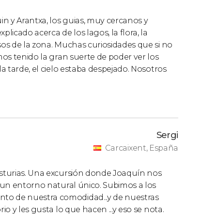
n y Arantxa, los guias, muy cercanos y
licado acerca de los lagos, la flora, la
sos de la zona. Muchas curiosidades que si no
emos tenido la gran suerte de poder ver los
la tarde, el cielo estaba despejado. Nosotros
Sergi
Carcaixent, España
 Asturias. Una excursión donde Joaquín nos
a un entorno natural único. Subimos a los
to de nuestra comodidad...y de nuestras
io y les gusta lo que hacen ...y eso se nota.