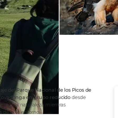
aje del Parque Nacional de los Picos de
 Covadonga en grupo reducido
desde
remos la naturaleza mientras
s
de este entorno.