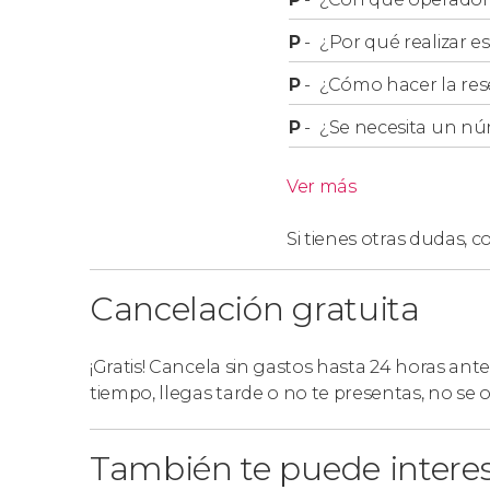
P
-
¿Por qué realizar es
P
-
¿Cómo hacer la res
P
-
¿Se necesita un nú
Ver más
Si tienes otras dudas,
co
Cancelación gratuita
¡Gratis! Cancela sin gastos hasta 24 horas ante
tiempo, llegas tarde o no te presentas, no se
También te puede intere