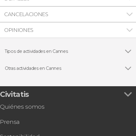
CANCELACIONES
OPINIONES
Tipos de actividades en Cannes
Excursiones de un día
Otras actividades en Cannes
Ver todas
Free tour por Cannes
Paseo en barco por la bahía de Cannes
Paseo privado en avioneta desde Cannes
Civitatis
Tour en moto de agua por Cannes
Quiénes somos
Prensa