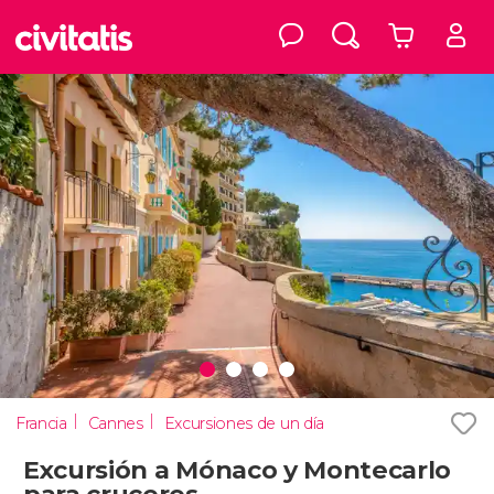
Francia
Cannes
Excursiones de un día
Excursión a Mónaco y Montecarlo
para cruceros