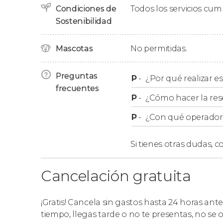
Condiciones de
Todos los servicios cu
Sostenibilidad
Mascotas
No permitidas.
Preguntas
P
-
¿Por qué realizar es
frecuentes
P
-
¿Cómo hacer la res
P
-
¿Con qué operador r
Si tienes otras dudas,
co
Cancelación gratuita
¡Gratis! Cancela sin gastos hasta 24 horas ante
tiempo, llegas tarde o no te presentas, no se