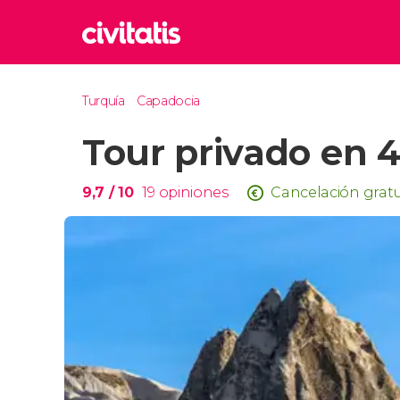
Rom
Turquía
Capadocia
Italia
Tour privado en 
Lond
Reino 
Edim
9,7
/ 10
19
opiniones
Cancelación gratu
Reino 
Marr
Marrue
Esta
Turquía