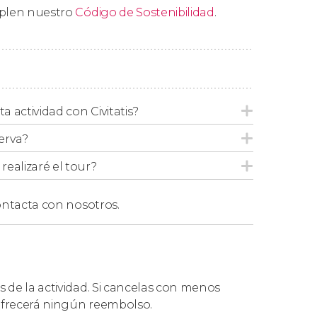
mplen nuestro
Código de Sostenibilidad
.
ta actividad con Civitatis?
erva?
ealizaré el tour?
ntacta con nosotros.
s de la actividad. Si cancelas con menos
 ofrecerá ningún reembolso.