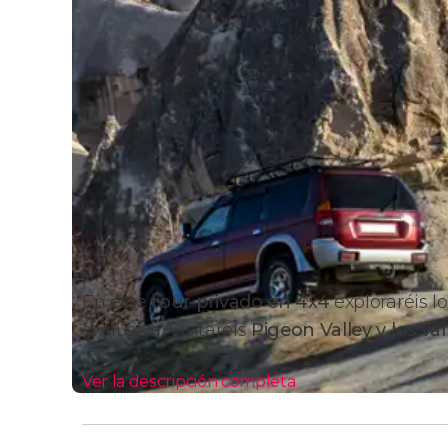
En este
tour privado en 4x4
exploraréis 
exclusiva. Visitaréis
Pigeon Valley y los val
Ver la descripción completa
Itinerario