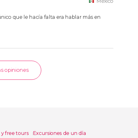
México
único que le hacía falta era hablar más en
as opiniones
s y free tours
Excursiones de un día